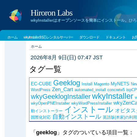
Hiroron Labs
wkyInstallerはオープンソースを簡単にインストー
ホーム
wkyInstaller対応レンタルサーバー
ダウンロード
ドキュメント
お
ホーム
2026年8月 9日(日) 07:47 JST
タグ一覧
Geeklog
EC-CUBE
MyNETS
Install
Magento
Ne
Zen_Cart
WordPress
automated_install
concrete5
ispCP
wkyInstaller
wkyGeeklogInstaller
w
wkyZenCar
wkyOpenPNEInstaller
wkyWordPressInstaller
インストール
オビタス
動インストーラー
自動インストール
国際化対応
英語版(本家)の利
「
geeklog
」タグのついている項目一覧：