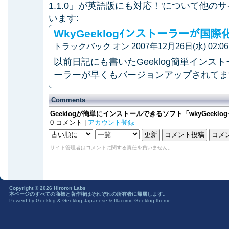
1.1.0」が英語版にも対応！'について他
います:
WkyGeeklogｲンストーラーが国
トラックバック オン 2007年12月26日(水) 02:06 
以前日記にも書いたGeeklog簡単インストー
ーラーが早くもバージョンアップされて
Comments
Geeklogが簡単にインストールできるソフト「wkyGeekl
0 コメント |
アカウント登録
サイト管理者はコメントに関する責任を負いません。
Copyright © 2026 Hiroron Labs
本ページのすべての商標と著作権はそれぞれの所有者に帰属します。
Powerd by
Geeklog
&
Geeklog Japanese
&
Illacrimo Geeklog theme