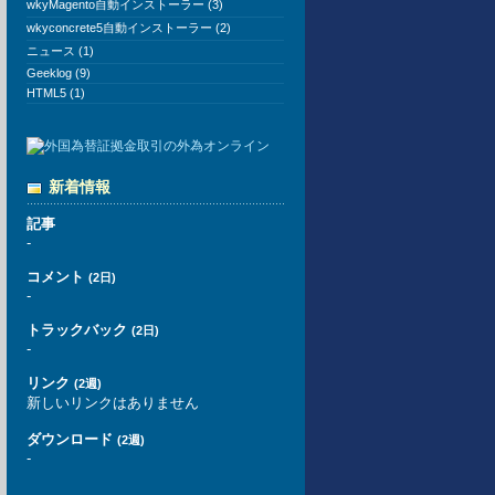
wkyMagento自動インストーラー (3)
wkyconcrete5自動インストーラー (2)
ニュース (1)
Geeklog (9)
HTML5 (1)
新着情報
記事
-
コメント
(2日)
-
トラックバック
(2日)
-
リンク
(2週)
新しいリンクはありません
ダウンロード
(2週)
-