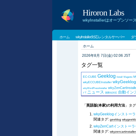
Hiroron Labs
wkyInstallerはオー
ホーム
wkyInstaller対応レンタルサーバー
ダ
ホーム
2026年8月 7日(金) 02:06 JST
タグ一覧
Geeklog
EC-CUBE
M
Install
Magento
wkyGeeklogI
wkyECCUBEInstaller
wkyZenCartInstall
wkyWordPressInstaller
ニュース
自動イン
バ
国際化対応
「
英語版(本家)の利用方法
」タグ
wkyGeeklogインスト
関連タグ:
geeklog
wkygeeklo
wkyZenCartインスト
関連タグ:
wkyzencartinstaller