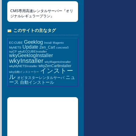
CMS専用高速レンタルサーバー『オリ
ジナルレギュラープラン』
このサイトの主なタグ
Geeklog
EC-CUBE
Install
Magento
Update
Zen_Cart
MyNETS
concrete5
wkyECCUBEInstaller
ispCP
wkyGeeklogInstaller
wkyInstaller
wkyMagentoInstaller
wkyZenCartInstaller
wkyMyNETSInstaller
インストー
wky自動インストーラー
ル
ニュ
オビタスターレンタルサーバ
ース
自動インストール