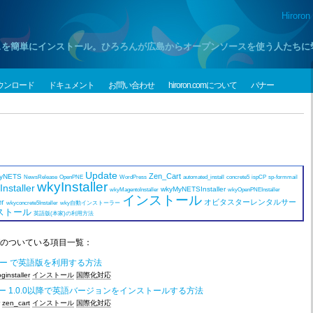
Hiroron
プンソースを簡単にインストール。ひろろんが広島からオープンソースを使う人たち
ウンロード
ドキュメント
お問い合わせ
hiroron.comについて
バナー
Update
Zen_Cart
yNETS
NewsRelease
OpenPNE
WordPress
automated_install
concrete5
ispCP
sp-formmail
wkyInstaller
nstaller
wkyMyNETSInstaller
wkyMagentoInstaller
wkyOpenPNEInstaller
インストール
er
オビタスターレンタルサー
wkyconcrete5Installer
wky自動インストーラー
ストール
英語版(本家)の利用方法
のついている項目一覧：
ーラー で英語版を利用する方法
ginstaller
インストール
国際化対応
ーラー 1.0.0以降で英語バージョンをインストールする方法
zen_cart
インストール
国際化対応