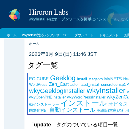
Hiroron Labs
wkyInstallerはオープンソースを簡単にインストー
ホーム
wkyInstaller対応レンタルサーバー
ダウンロード
ドキュメント
お
ホーム
2026年8月 9日(日) 11:46 JST
タグ一覧
Geeklog
EC-CUBE
MyNETS
Install
Magento
Ne
Zen_Cart
WordPress
automated_install
concrete5
ispCP
wkyInstaller
wkyGeeklogInstaller
w
wkyZenCar
wkyOpenPNEInstaller
wkyWordPressInstaller
インストール
オビタス
動インストーラー
自動インストール
国際化対応
英語版(本家)の利
「
update
」タグのついている項目一覧：