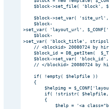
$block = new Template( $_CONF
$block->set_file( 'block', $t
$block->set_var( 'site_url', 
$block-
>set_var( 'layout_url', $_CONF['
$block-
>set_var( 'block_title', stripsl
// <blockid> 20080724 by hir
$block_id = DB_getItem( $_TABL
$block->set_var( 'block_id', 
// </blockid> 20080724 by hi
if( !empty( $helpfile ))
{
$helpimg = $_CONF['layout_ur
if( !stristr( $helpfile, '
{
$help = '<a class="blocktit