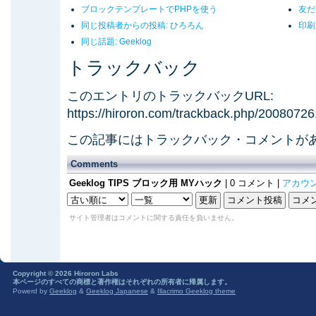
ブロックテンプレートでPHPを使う
友だ
同じ投稿者からの投稿: ひろろん
印刷
同じ話題: Geeklog
トラックバック
このエントリのトラックバックURL:
https://hiroron.com/trackback.php/200807
この記事にはトラックバック・コメントが
Comments
Geeklog TIPS ブロック用 MYハック
| 0 コメント |
アカウ
サイト管理者はコメントに関する責任を負いません。
Copyright © 2026 Hiroron Labs
本ページのすべての商標と著作権はそれぞれの所有者に帰属します。
Powerd by
Geeklog
&
Geeklog Japanese
&
Illacrimo Geeklog theme