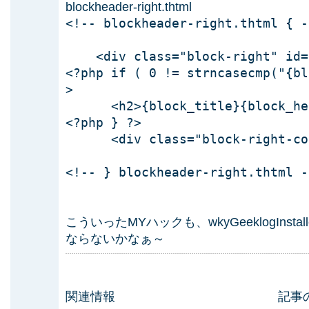
blockheader-right.thtml
<!-- blockheader-right.thtml { -
<div class="block-right" id="
<?php if ( 0 != strncasecmp("{bl
>
<h2>{block_title}{block_hel
<?php } ?>
<div class="block-right-con
<!-- } blockheader-right.thtml -
こういったMYハックも、wkyGeeklogIns
ならないかなぁ～
関連情報
記事