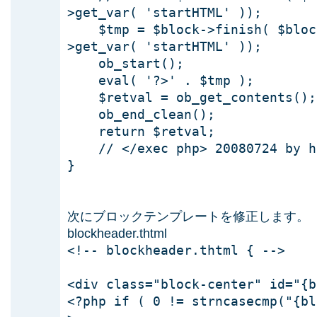
>get_var( 'startHTML' ));
$tmp = $block->finish( $bloc
>get_var( 'startHTML' ));
ob_start();
eval( '?>' . $tmp );
$retval = ob_get_contents();
ob_end_clean();
return $retval;
// </exec php> 20080724 by h
}
次にブロックテンプレートを修正します。
blockheader.thtml
<!-- blockheader.thtml { -->
<div class="block-center" id="{b
<?php if ( 0 != strncasecmp("{bl