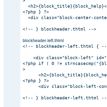
>
<h2>{block_title}{block_help}<
<?php } ?>
<div class="block-center-conte
<!-- } blockheader.thtml -->
blockheader-left.thtml
<!-- blockheader-left.thtml { --
<div class="block-left" id="{
<?php if ( 0 != strncasecmp("{bl
>
<h2>{block_title}{block_hel
<?php } ?>
<div class="block-left-cont
<!-- } blockheader-left.thtml --