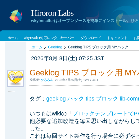
Hiroron Labs
wkyInstallerはオープンソースを簡単にインストー
ホーム
wkyInstaller対応レンタルサーバー
ダウンロード
ドキュメント
お
ホーム
Geeklog
Geeklog TIPS ブロック用 MYハック
2026年8月 8日(土) 07:25 JST
Geeklog TIPS ブロック用 
投稿者:
ひろろん
2008年7月26日(土) 12:17 JST
タグ：
geeklog
ハック
tips
ブロック
lib-co
いつもはwikiの「
ブロックテンプレートでP
他必要な追加改造を毎回思い出しながらし
した。
これは毎回サイト製作を行う場合に必ずや