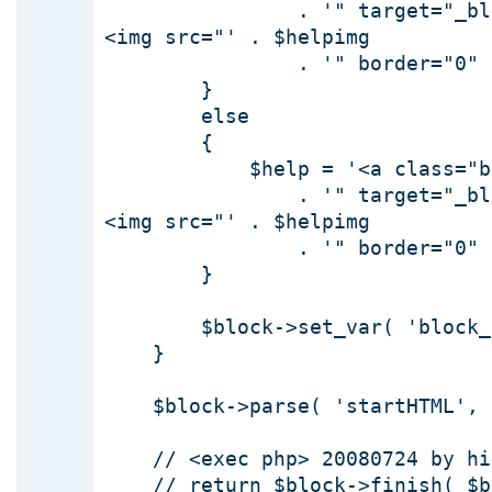
. '" target="_blan
<img src="' . $helpimg
. '" border="0" alt=
}
else
{
$help = '<a class="blockt
. '" target="_blan
<img src="' . $helpimg
. '" border="0" alt=
}
$block->set_var( 'block_he
}
$block->parse( 'startHTML', '
// <exec php> 20080724 by hi
// return $block->finish( $b