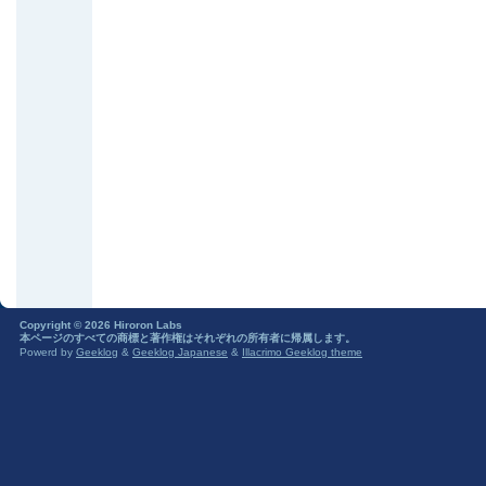
Copyright © 2026 Hiroron Labs
本ページのすべての商標と著作権はそれぞれの所有者に帰属します。
Powerd by
Geeklog
&
Geeklog Japanese
&
Illacrimo Geeklog theme