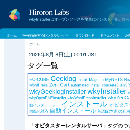
Hiroron Labs
wkyInstallerはオープンソースを簡単にインストー
ホーム
wkyInstaller対応レンタルサーバー
ダウンロード
ドキュメント
お
ホーム
2026年8月 8日(土) 00:01 JST
タグ一覧
Geeklog
EC-CUBE
MyNETS
Install
Magento
Ne
Zen_Cart
WordPress
automated_install
concrete5
ispCP
wkyInstaller
wkyGeeklogInstaller
w
wkyZenCar
wkyOpenPNEInstaller
wkyWordPressInstaller
インストール
オビタス
動インストーラー
自動インストール
国際化対応
英語版(本家)の利
「
オビタスターレンタルサーバ
」タグのつ