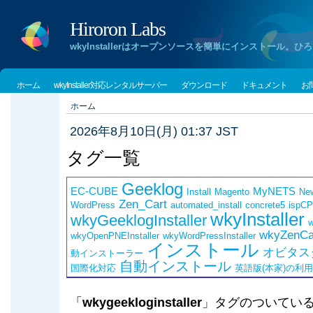
Hiroron Labs
wkyInstallerはオープンソースを簡単にインストー
ホーム
wkyInstaller対応レンタルサーバー
ダウンロード
ドキュメント
お
ホーム
2026年8月10日(月) 01:37 JST
タグ一覧
Geeklog
EC-CUBE
MyNETS
Install
Magento
Ne
Zen_Cart
WordPress
automated_install
concrete5
ispCP
wkyInstaller
wkyGeeklogInstaller
w
wkyZenCar
wkyOpenPNEInstaller
wkyWordPressInstaller
インストール
オビタス
動インストーラー
自動インストール
国際化対応
英語版(本家)の利
「
wkygeekloginstaller
」タグのついてい