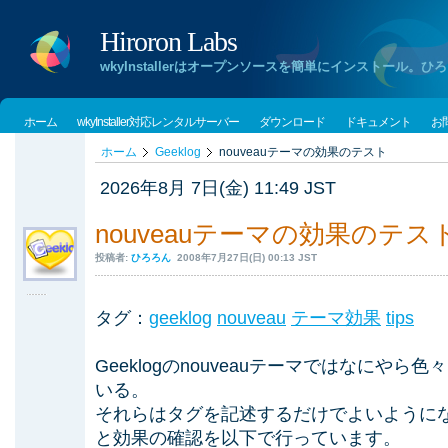
Hiroron Labs
wkyInstallerはオープンソースを簡単にインストー
ホーム
wkyInstaller対応レンタルサーバー
ダウンロード
ドキュメント
お
ホーム
Geeklog
nouveauテーマの効果のテスト
2026年8月 7日(金) 11:49 JST
nouveauテーマの効果のテス
投稿者:
ひろろん
2008年7月27日(日) 00:13 JST
タグ：
geeklog
nouveau
テーマ効果
tips
Geeklogのnouveauテーマではなにや
いる。
それらはタグを記述するだけでよいように
と効果の確認を以下で行っています。