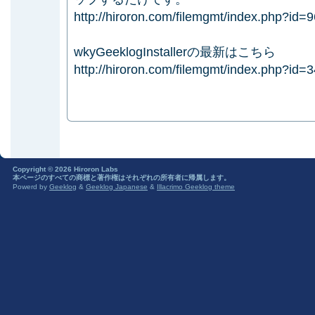
http://hiroron.com/filemgmt/index.php?id=9
wkyGeeklogInstallerの最新はこちら
http://hiroron.com/filemgmt/index.php?id=3
Copyright © 2026 Hiroron Labs
本ページのすべての商標と著作権はそれぞれの所有者に帰属します。
Powerd by
Geeklog
&
Geeklog Japanese
&
Illacrimo Geeklog theme