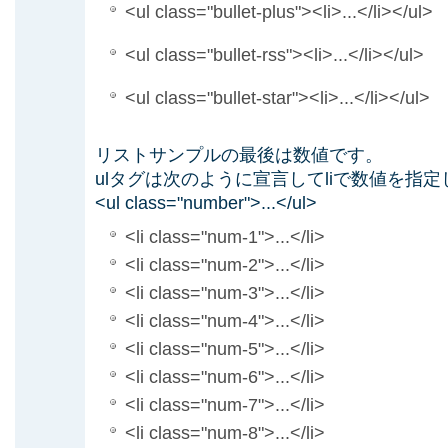
<ul class="bullet-plus"><li>...</li></ul>
<ul class="bullet-rss"><li>...</li></ul>
<ul class="bullet-star"><li>...</li></ul>
リストサンプルの最後は数値です。
ulタグは次のように宣言してliで数値を指
<ul class="number">...</ul>
<li class="num-1">...</li>
<li class="num-2">...</li>
<li class="num-3">...</li>
<li class="num-4">...</li>
<li class="num-5">...</li>
<li class="num-6">...</li>
<li class="num-7">...</li>
<li class="num-8">...</li>