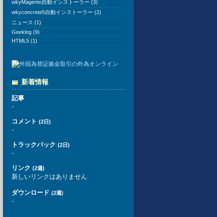
wkyMagento自動インストーラー (3)
wkyconcrete5自動インストーラー (2)
ニュース (1)
Geeklog (9)
HTML5 (1)
新着情報
記事
-
コメント
(2日)
-
トラックバック
(2日)
-
リンク
(2週)
新しいリンクはありません
ダウンロード
(2週)
-