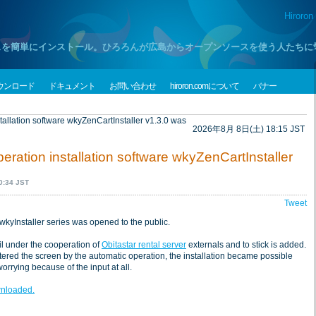
Hiroron
プンソースを簡単にインストール。ひろろんが広島からオープンソースを使う人たち
ウンロード
ドキュメント
お問い合わせ
hiroron.comについて
バナー
tallation software wkyZenCartInstaller v1.3.0 was
2026年8月 8日(土) 18:15 JST
eration installation software wkyZenCartInstaller
:34 JST
Tweet
 wkyInstaller series was opened to the public.
l under the cooperation of
Obitastar rental server
externals and to stick is added.
tered the screen by the automatic operation, the installation became possible
worrying because of the input at all.
wnloaded.