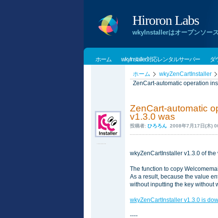
Hiroron Labs
wkyInstallerはオー
ホーム
wkyInstaller対応レンタルサーバー
ダ
ホーム
wkyZenCartInstaller
ZenCart-automatic operation ins
ZenCart-automatic op
v1.3.0 was
投稿者:
ひろろん
2008年7月17日(木) 00
wkyZenCartInstaller v1.3.0 of the
The function to copy Welcomemai
As a result, because the value en
without inputting the key without 
wkyZenCartInstaller v1.3.0 is do
----