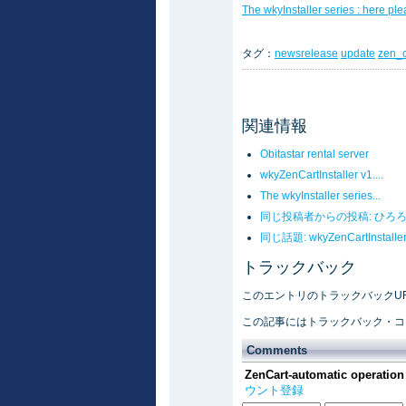
The wkyInstaller series : here ple
タグ：
newsrelease
update
zen_c
関連情報
Obitastar rental server
wkyZenCartInstaller v1....
The wkyInstaller series...
同じ投稿者からの投稿: ひろ
同じ話題: wkyZenCartInstalle
トラックバック
このエントリのトラックバックURL: https:
この記事にはトラックバック・コ
Comments
ZenCart-automatic operation 
ウント登録