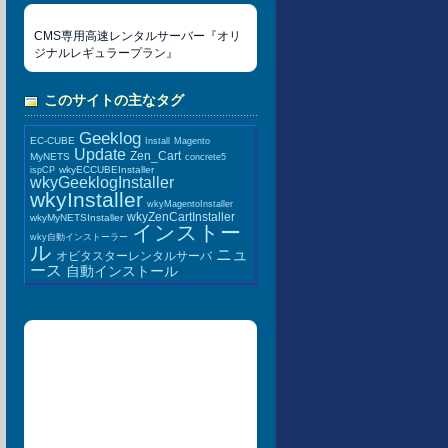
CMS専用高速レンタルサーバー『オリ
ジナルレギュラープラン』
このサイトの主なタグ
Geeklog
EC-CUBE
Install
Magento
Update
Zen_Cart
MyNETS
concrete5
wkyECCUBEInstaller
ispCP
wkyGeeklogInstaller
wkyInstaller
wkyMagentoInstaller
wkyZenCartInstaller
wkyMyNETSInstaller
インストー
wky自動インストーラー
ル
ニュ
オビタスターレンタルサーバ
ース
自動インストール