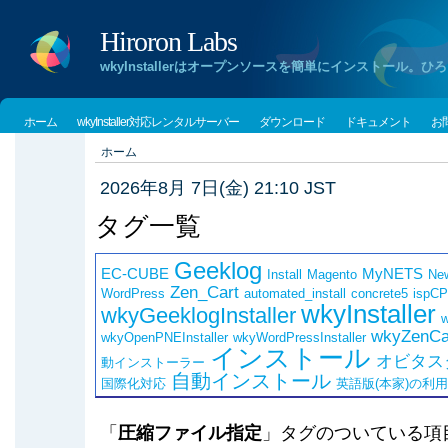
Hiroron Labs
wkyInstallerはオープンソースを簡単にインストー
ホーム
wkyInstaller対応レンタルサーバー
ダウンロード
ドキュメント
お
ホーム
2026年8月 7日(金) 21:10 JST
タグ一覧
Geeklog
EC-CUBE
MyNETS
Install
Magento
Ne
Zen_Cart
WordPress
automated_install
concrete5
ispCP
wkyInstaller
wkyGeeklogInstaller
w
wkyZenCar
wkyOpenPNEInstaller
wkyWordPressInstaller
インストール
オビタス
動インストーラー
自動インストール
国際化対応
英語版(本家)の利
「
圧縮ファイル指定
」タグのついている項