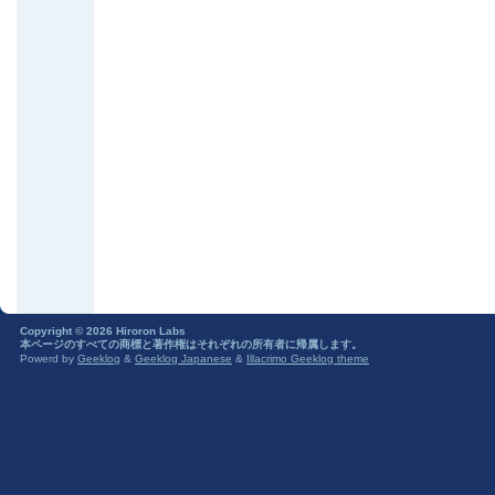
Copyright © 2026 Hiroron Labs
本ページのすべての商標と著作権はそれぞれの所有者に帰属します。
Powerd by
Geeklog
&
Geeklog Japanese
&
Illacrimo Geeklog theme