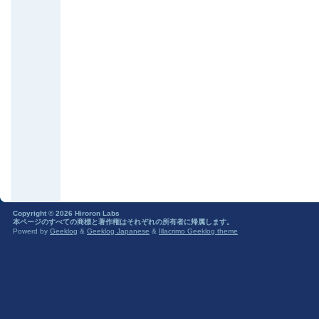
Copyright © 2026 Hiroron Labs
本ページのすべての商標と著作権はそれぞれの所有者に帰属します。
Powerd by
Geeklog
&
Geeklog Japanese
&
Illacrimo Geeklog theme