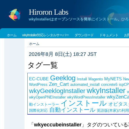
Hiroron Labs
wkyInstallerはオープンソースを簡単にインストー
ホーム
wkyInstaller対応レンタルサーバー
ダウンロード
ドキュメント
お
ホーム
2026年8月 8日(土) 18:27 JST
タグ一覧
Geeklog
EC-CUBE
MyNETS
Install
Magento
Ne
Zen_Cart
WordPress
automated_install
concrete5
ispCP
wkyInstaller
wkyGeeklogInstaller
w
wkyZenCar
wkyOpenPNEInstaller
wkyWordPressInstaller
インストール
オビタス
動インストーラー
自動インストール
国際化対応
英語版(本家)の利
「
wkyeccubeinstaller
」タグのついている