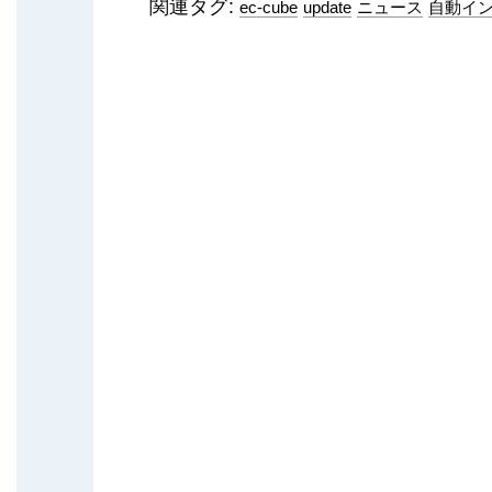
関連タグ:
ec-cube
update
ニュース
自動イ