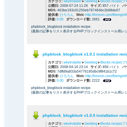
カテゴリ:
wkyInstaller
Geeklog
Blocks recip
公開日:
2008-07-24 11:26
サイズ:
857 バイト
バ
MD5:
463be193c01250eb787464bc2b98de07
提供者:
ひろろん
Web:
http://hiroron.com/filemgm
評価:
0.00
ダウンロード数:
2661
phpblock_blogblock installation recipe.
(最新の記事をリスト表示するPHPブロックインストール用レシ
phpblock_blogblock v1.0.1 installation rec
カテゴリ:
wkyInstaller
Geeklog
Blocks recip
公開日:
2008-04-16 23:14
サイズ:
856 バイト
バ
MD5:
7dffd9a833a54776185dbc9f841b1c72
提供者:
ひろろん
Web:
http://hiroron.com/filemgm
評価:
0.00
ダウンロード数:
2222
phpblock_blogblock installation recipe.
(最新の記事をリスト表示するPHPブロックインストール用レシ
phpblock_blogblock v1.0.0 installation rec
カテゴリ:
wkyInstaller
Geeklog
Blocks recip