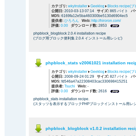
カテゴリ:
wkyInstaller
Geeklog
Blocks recip
公開日:
2010-03-13 07:14
サイズ:
865 バイト
バ
MD5:
6169fa12e5ba460300be5130d6904ec5
提供者:
ひろろん
Web:
http://hiroron.com/
評価:
0.00
ダウンロード数:
2853
phpblock_blogblock 2.0.4 installation recipe
(ブログ用ブロック便利集 2.0.4 インストール用レシピ)
phpblock_stats v20061021 installation reci
カテゴリ:
wkyInstaller
Geeklog
Blocks recip
公開日:
2008-09-24 01:29
サイズ:
827 バイト
バ
MD5:
fd546a47a22308403cac330698415251
提供者:
Tsuchi
Web:
-
評価:
0.00
ダウンロード数:
2616
phpblock_stats installation recipe.
(スタッツを表示するブロックPHPブロックインストール用レシ
phpblock_blogblock v1.0.2 installation rec