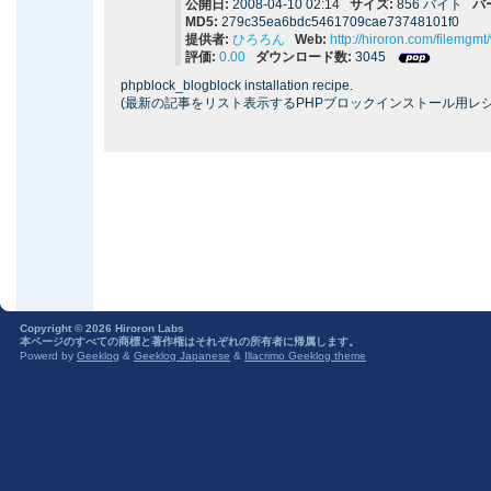
公開日:
2008-04-10 02:14
サイズ:
856 バイト
バ
MD5:
279c35ea6bdc5461709cae73748101f0
提供者:
ひろろん
Web:
http://hiroron.com/filemgm
評価:
0.00
ダウンロード数:
3045
phpblock_blogblock installation recipe.
(最新の記事をリスト表示するPHPブロックインストール用レシ
Copyright © 2026 Hiroron Labs
本ページのすべての商標と著作権はそれぞれの所有者に帰属します。
Powerd by
Geeklog
&
Geeklog Japanese
&
Illacrimo Geeklog theme