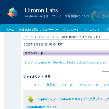
Hiroron Labs
wkyInstallerはオープンソースを簡単にインストー
ホーム
wkyInstaller対応レンタルサーバー
ダウンロード
ドキュメント
お
ホーム
ダウンロード
Blocks recipe(ブロックレシピ)
2026年8月 9日(日) 02:04 JST
ダウンロード
トップ
:
wkyInstaller
:
Geeklog
:
Blocks recipe(ブロックレシピ)
:
ファイルリスト: 5 件
ソート:
新着順
タイトル
ダウンロード数
評
phpblock_blogblock 2.0.4 (ブログ用ブロ
installation recipe