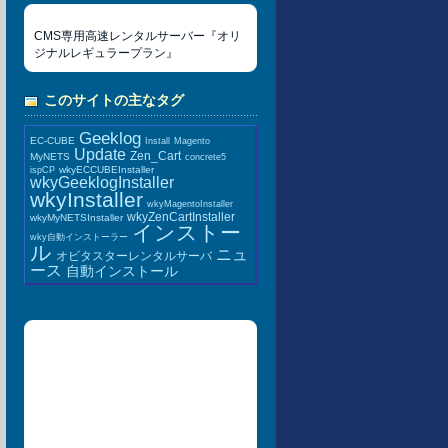
CMS専用高速レンタルサーバー『オリ
ジナルレギュラープラン』
このサイトの主なタグ
Geeklog
EC-CUBE
Install
Magento
Update
Zen_Cart
MyNETS
concrete5
wkyECCUBEInstaller
ispCP
wkyGeeklogInstaller
wkyInstaller
wkyMagentoInstaller
wkyZenCartInstaller
wkyMyNETSInstaller
インストー
wky自動インストーラー
ル
ニュ
オビタスターレンタルサーバ
ース
自動インストール