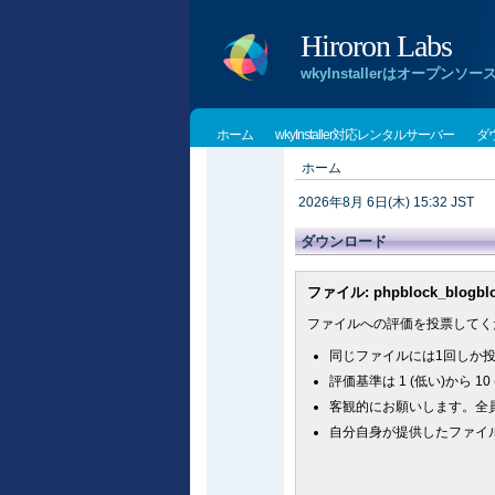
Hiroron Labs
wkyInstallerはオー
ホーム
wkyInstaller対応レンタルサーバー
ダ
ホーム
2026年8月 6日(木) 15:32 JST
ダウンロード
ファイル: phpblock_blogblock 
ファイルへの評価を投票してく
同じファイルには1回しか
評価基準は 1 (低い)から 1
客観的にお願いします。全員
自分自身が提供したファイ