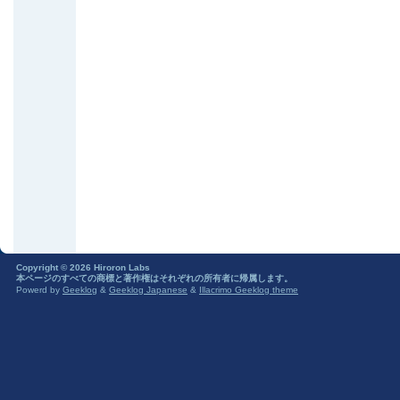
Copyright © 2026 Hiroron Labs
本ページのすべての商標と著作権はそれぞれの所有者に帰属します。
Powerd by
Geeklog
&
Geeklog Japanese
&
Illacrimo Geeklog theme