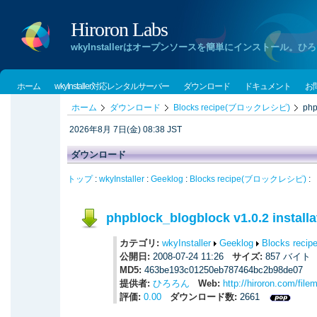
Hiroron Labs
wkyInstallerはオープンソースを簡単にインストー
ホーム
wkyInstaller対応レンタルサーバー
ダウンロード
ドキュメント
お
ホーム
ダウンロード
Blocks recipe(ブロックレシピ)
php
2026年8月 7日(金) 08:38 JST
ダウンロード
トップ
:
wkyInstaller
:
Geeklog
:
Blocks recipe(ブロックレシピ)
:
phpblock_blogblock v1.0.2 installa
カテゴリ:
wkyInstaller
Geeklog
Blocks re
公開日:
2008-07-24 11:26
サイズ:
857 バイ
MD5:
463be193c01250eb787464bc2b98de07
提供者:
ひろろん
Web:
http://hiroron.com/fil
評価:
0.00
ダウンロード数:
2661