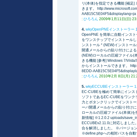
リ(本体)を指定できる機能 [補足]
きます。 http://www.microsoft.co
AAB15C5E04F5&displaylang=ja
:
ひろろん
2009年1月11日(日) 23:4
4.
wkyOpenPNEインストーラー 
OpenPNE を簡単に自動インス
をワンステップでインストールして
ンストール * (NEW)インストー
開通メールからの貼り付けによる入力支
(NEW)ローカルの圧縮ファイル(
きる機能 [参考] Windows 7/V
からインストールできます。 http://www.m
8EDD-AAB15C5E04F5&displayl
:
ひろろん
2010年2月 8日(月) 21:2
5.
wkyECCUBEインストーラー 1
EC-CUBEを極めて簡単にイン
ソフトであるEC-CUBEをワンク
力とボタンクリックでインストール
ーバ開通メールからの貼り付けによる入
ローカルの圧縮ファイル(本体)を
新情報] ※1.2.0.2 uploads
ECCUBEv2.11.0に対応し
合を解消しました。 ※バージョン
※define.phpへの相対パスを自動で