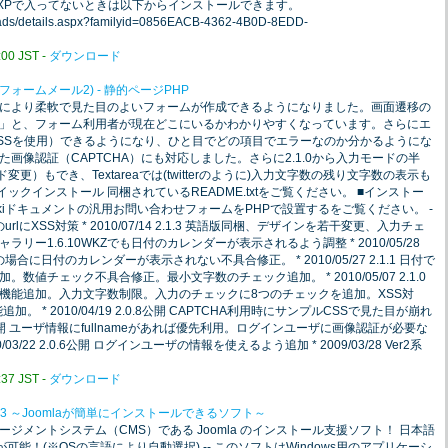
要です。XPで入ってないときは以下からインストールできます。
loads/details.aspx?familyid=0856EACB-4362-4B0D-8EDD-
0 JST -
ダウンロード
ォームメール2) - 静的ページPHP
により柔軟で見た目のよいフォームが作成できるようになりました。画面遷移の
」と、フォーム利用者が現在どこにいるかわかりやすくなっています。さらにエ
SSを使用）できるようになり、ひと目でどの項目でエラーなのか分かるようにな
画像認証（CAPTCHA）にも対応しました。さらに2.1.0から入力モードの半
更）もでき、Textareaでは(twitterのように)入力文字数の残り文字数の表示も
クイックインストール 同梱されているREADME.txtをご覧ください。 ■インストー
ikiドキュメントの汎用お問い合わせフォームをPHPで設置するをご覧ください。 -
rm actionのurlにXSS対策 * 2010/07/14 2.1.3 英語版同梱、デザインを若干変更、入力チェ
ー1.6.10WKZでも日付のカレンダーが表示されるよう調整 * 2010/05/28
場合に日付のカレンダーが表示されない不具合修正。 * 2010/05/27 2.1.1 日付で
値チェック不具合修正。最小文字数のチェック追加。 * 2010/05/07 2.1.0
機能追加。入力文字数制限。入力のチェックに8つのチェックを追加。XSS対
加。 * 2010/04/19 2.0.8公開 CAPTCHA利用時にサンプルCSSで見た目が崩れ
2.0.7公開 ユーザ情報にfullnameがあれば優先利用。ログインユーザに画像認証が必要な
3/22 2.0.6公開 ログインユーザの情報を使えるよう追加 * 2009/03/28 Ver2系
7 JST -
ダウンロード
.1.3 ～Joomlaが簡単にインストールできるソフト～
ジメントシステム（CMS）である Joomla のインストール支援ソフト！ 日本語
可能！(※OSの言語により自動選択) -- このソフトはWindows用のアプリケーシ