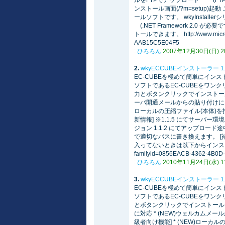
ルをFTPでアップロード (FT
ンストール画面(/?m=setup
ールソフトです。 wkyInstallerシ
(.NET Framework 2.0 が必要です
トールできます。 http://www.microso
AAB15C5E04F5
:
ひろろん
2007年12月30日(日) 20:
2.
wkyECCUBEインストーラー 1
EC-CUBEを極めて簡単にイン
ソフトであるEC-CUBEをワンク
力とボタンクリックでインストール
ーバ開通メールからの貼り付けによる入
ローカルの圧縮ファイル(本体)を
新情報] ※1.1.5 にてサー
ジョン 1.1.2 にてアップロード
で適切なパスに書き換えます。 [補足] W
入ってないときは以下からインストールできます。
familyid=0856EACB-4362-4B0D
:
ひろろん
2010年11月24日(水) 11:
3.
wkyECCUBEインストーラー 1
EC-CUBEを極めて簡単にイン
ソフトであるEC-CUBEをワンク
とボタンクリックでインストール *
に対応 * (NEW)ウェルカムメール
級者向け機能] * (NEW)ローカ