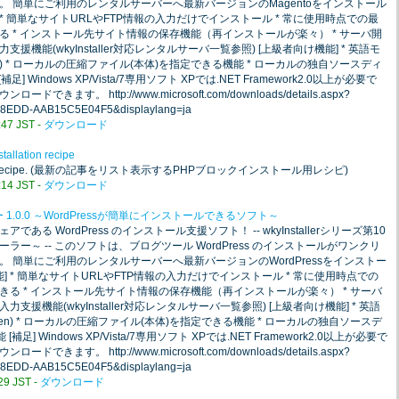
 簡単にご利用のレンタルサーバーへ最新バージョンのMagentoをインストール
 * 簡単なサイトURLやFTP情報の入力だけでインストール * 常に使用時点での最
 * インストール先サイト情報の保存機能（再インストールが楽々） * サーバ開
機能(wkyInstaller対応レンタルサーバ一覧参照) [上級者向け機能] * 英語モ
n) * ローカルの圧縮ファイル(本体)を指定できる機能 * ローカルの独自ソースディ
 Windows XP/Vista/7専用ソフト XPでは.NET Framework2.0以上が必要で
す。 http://www.microsoft.com/downloads/details.aspx?
-8EDD-AAB15C5E04F5&displaylang=ja
7 JST -
ダウンロード
tallation recipe
tallation recipe. (最新の記事をリスト表示するPHPブロックインストール用レシピ)
4 JST -
ダウンロード
ー 1.0.0 ～WordPressが簡単にインストールできるソフト～
る WordPress のインストール支援ソフト！ -- wkyInstallerシリーズ第10
ストーラー～ -- このソフトは、ブログツール WordPress のインストールがワンクリ
 簡単にご利用のレンタルサーバーへ最新バージョンのWordPressをインストー
] * 簡単なサイトURLやFTP情報の入力だけでインストール * 常に使用時点での
る * インストール先サイト情報の保存機能（再インストールが楽々） * サーバ
援機能(wkyInstaller対応レンタルサーバ一覧参照) [上級者向け機能] * 英語
en) * ローカルの圧縮ファイル(本体)を指定できる機能 * ローカルの独自ソースデ
] Windows XP/Vista/7専用ソフト XPでは.NET Framework2.0以上が必要で
す。 http://www.microsoft.com/downloads/details.aspx?
-8EDD-AAB15C5E04F5&displaylang=ja
9 JST -
ダウンロード