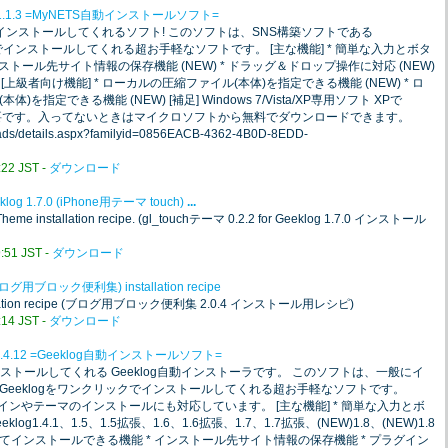
1.1.3 =MyNETS自動インストールソフト=
て簡単にインストールしてくれるソフト! このソフトは、SNS構築ソフトである
ックでインストールしてくれる超お手軽なソフトです。 [主な機能] * 簡単な入力とボタ
ストール先サイト情報の保存機能 (NEW) * ドラッグ＆ドロップ操作に対応 (NEW)
 [上級者向け機能] * ローカルの圧縮ファイル(本体)を指定できる機能 (NEW) * ロ
指定できる機能 (NEW) [補足] Windows 7/Vista/XP専用ソフト XPで
.0以上が必要です。入ってないときはマイクロソフトから無料でダウンロードできます。
loads/details.aspx?familyid=0856EACB-4362-4B0D-8EDD-
2 JST -
ダウンロード
eeklog 1.7.0 (iPhone用テーマ touch)
...
.0 Theme installation recipe. (gl_touchテーマ 0.2.2 for Geeklog 1.7.0 インストール
51 JST -
ダウンロード
 (ブログ用ブロック便利集) installation recipe
installation recipe (ブログ用ブロック便利集 2.0.4 インストール用レシピ)
4 JST -
ダウンロード
2.4.12 =Geeklog自動インストールソフト=
インストールしてくれる Geeklog自動インストーラです。 このソフトは、一般にイ
eeklogをワンクリックでインストールしてくれる超お手軽なソフトです。
グインやテーマのインストールにも対応しています。 [主な機能] * 簡単な入力とボ
g1.4.1、1.5、1.5拡張、1.6、1.6拡張、1.7、1.7拡張、(NEW)1.8、(NEW)1.8
インストールできる機能 * インストール先サイト情報の保存機能 * プラグイン