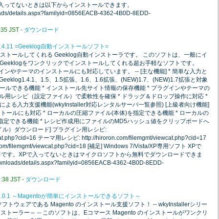
要です。入ってないときは以下からインストールできます。
loads/details.aspx?familyid=0856EACB-4362-4B0D-8EDD-
5 JST -
ダウンロード
2.4.11 =Geeklog自動インストールソフト=
インストールしてくれる Geeklog自動インストーラです。 このソフトは、一般にイ
eeklogをワンクリックでインストールしてくれる超お手軽なソフトです。
グインやテーマのインストールにも対応しています。 -- [主な機能] * 簡単な入力と
log1.4.1、1.5、1.5拡張、1.6、1.6拡張、(NEW)1.7、(NEW)1.7拡張と対象
ルできる機能 * インストール先サイト情報の保存機能 * プラグインやテーマの
ール用レシピ（設定ファイル）で柔軟性を確保 * ドラッグ＆ドロップ操作に対応 *
入力支援機能(wkyInstaller対応レンタルサーバ一覧参照) [上級者向け機能]
インストールにも対応 * ローカルの圧縮ファイル(本体)を指定できる機能 * ローカルの
指定できる機能 * レシピ作成用にファイルのMD5ハッシュ値をクリップボードへ
イル）ダウンロード] プラグイン用レシピ:
ewcat.php?cid=16 テーマ用レシピ: http://hiroron.com/filemgmt/viewcat.php?cid=17
m/filemgmt/viewcat.php?cid=18 [補足] Windows 7/Vista/XP専用ソフト XPで
.0以上が必要です。XPで入ってないときはマイクロソフトから無料でダウンロードできま
ownloads/details.aspx?familyid=0856EACB-4362-4B0D-8EDD-
38 JST -
ダウンロード
 1.0.1 ～Magentoが簡単にインストールできるソフト～
ェアである Magento のインストール支援ソフト！ -- wkyInstallerシリー
インストーラー～ -- このソフトは、Eコマース Magento のインストールがワンクリ