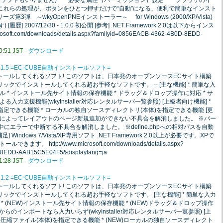
Pソフトもいりません) * 必要な属性（パーミッション）設定 * ブラウザのイ
)起動 これらの処理が、ボタンをひとつ押すだけで“自動”になる、便利で簡単なインスト
リーズ第3弾 ～wkyOpenPNEインストーラー～ for Windows (2000/XP/Vista)
) [履歴] 2007/12/30 - 1.0.0 初公開 [参考] .NET Framework 2.0は以下からインス
ft.com/downloads/details.aspx?familyid=0856EACB-4362-4B0D-8EDD-
51 JST -
ダウンロード
.1.5 =EC-CUBE自動インストールソフト=
ストールしてくれるソフト! このソフトは、日本発のオープンソースECサイト構築
リックでインストールしてくれる超お手軽なソフトです。 -- [主な機能] * 簡単な入
 * インストール先サイト情報の保存機能 * ドラッグ＆ドロップ操作に対応 * サ
力支援機能(wkyInstaller対応レンタルサーバ一覧参照) [上級者向け機能] *
指定できる機能 * ローカルの独自ソースディレクトリ(本体)を指定できる機能 [更
バー環境によってレイアウトのページ新規追加ができない不具合を解消しました。 ※バー
途中にエラーで中断する不具合を解消しました。 ※define.phpへの相対パスを自動
indows 7/Vista/XP専用ソフト .NET Framework 2.0以上が必要です。XPで
 http://www.microsoft.com/downloads/details.aspx?
-8EDD-AAB15C5E04F5&displaylang=ja
28 JST -
ダウンロード
.1.2 =EC-CUBE自動インストールソフト=
ストールしてくれるソフト! このソフトは、日本発のオープンソースECサイト構築
リックでインストールしてくれる超お手軽なソフトです。 [主な機能] * 簡単な入力
 (NEW)インストール先サイト情報の保存機能 * (NEW)ドラッグ＆ドロップ操作
からのインポートなら入力いらず(wkyInstaller対応レンタルサーバ一覧参照) [上
ルの圧縮ファイル(本体)を指定できる機能 * (NEW)ローカルの独自ソースディレクト