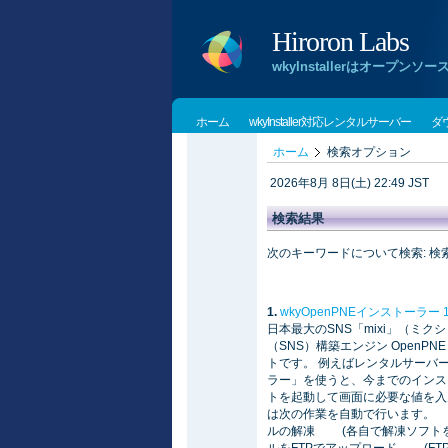
Hiroron Labs
wkyInstallerはオー
ホーム
wkyInstaller対応レンタルサーバー
ダ
ホーム
検索オプション
2026年8月 8日(土) 22:49 JST
検索結果
次のキーワードについて検索: 検索
1.
wkyOpenPNEインストーラー
日本最大のSNS「mixi」（ミ
（SNS）構築エンジン OpenP
トです。 例えばレンタルサーバーへ
ラー」を使うと、今までのインス
トを起動して画面に必要な値を入
は次の作業を自動で行います。 *
ルの解凍 (各自で解凍ソフトを