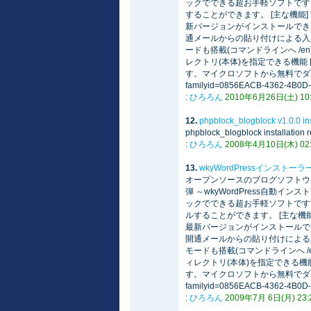
ックでできる超お手軽ソフトです。
することができます。 [主な機能]
新バージョンがインストールできる
通メールからの貼り付けによる入力支援
ードも搭載(コマンドラインへ /e
レクトリ(本体)を指定できる機能 [補足]
す。マイクロソフトから無料でダウンロードできま
familyid=0856EACB-4362-4B0D
:
ひろろん
2010年6月26日(土) 10:4
12.
phpblock_blogblock v1.0.0 ins
phpblock_blogblock ins
:
ひろろん
2008年4月10日(木) 02:1
13.
wkyWordPressインストーラ
オープンソースのブログソフトウェアであ
弾 ～wkyWordPress自動イン
ックでできる超お手軽ソフトです。
ルすることができます。 [主な機能
最新バージョンがインストールでき
開通メールからの貼り付けによる入力支
モードも搭載(コマンドラインへ /
ィレクトリ(本体)を指定できる機能 [補足
す。マイクロソフトから無料でダウンロードできま
familyid=0856EACB-4362-4B0D
:
ひろろん
2009年7月 6日(月) 23:2