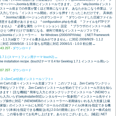
ーバーへJoomlaを簡単にインストールできます。 この「wkyJoomlaインスト
ストール前までの作業が驚くほど簡単になります。 あなたがおこなう作業は、ソ
入力してから「インストール開始」ボタンを押す！たったこれだけです。 具体的
* Joomlaの最新バージョンのダウンロード * ダウンロードした圧縮ファイル
必要がありません) * configuration.phpを作成 * ファイルをFTPでア
ません) * 必要な属性（パーミッション）設定 * ブラウザのインストール画
をひとつ押すだけで“自動”になる、便利で簡単なインストールソフトです。
Joomlaインストーラー～ for Windows (2000/XP/Vista) (.NET Framework
/13 - 1.1.3 ja版で「ファイル書き込みができません」に対応 2008/9/29 - 1.1.2
対応 2008/9/18 - 1.1.0 落ちる問題に対応 2008/1/1 - 1.0.0 初公開
...
3 JST -
ダウンロード
klog 1.7.1 (スマートフォン用テーマ touch2)
...
Theme installation recipe. (touch2テーマ 0.4 for Geeklog 1.7.1 インストール用レシ
7 JST -
ダウンロード
.0.3 =ZenCart自動インストールソフト=
 Cart の楽々インストール支援ソフト！ このソフトは、Zen Cartをワンクリッ
軽なソフトです。 Zen Cartのインストールが初めてでインストール方法を知ら
す！ [主な機能] * 簡単な入力とボタンクリックでインストール * (NEW)ウェ
いらず(wkyInstaller対応レンタルサーバ一覧参照) * インストール先サイト
ップ操作に対応 * (NEW)WEBのインストーラーへ初期値をいれる入力支援 [上級
rt（本家版）のインストールにも対応 * ローカルの圧縮ファイル(本体)を指定できる機
クトリ(本体)を指定できる機能 [お礼] 2.0.0の開発においてオビタスター株式会社
。 この場を借りてお礼申し上げます。ありがとございました。 [補足] .NET