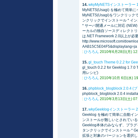
14.
wkyMyNETSインストーラー 
MyNETS(Usagi) を極め
MyNETS(Usagi)をワンクリ
ンクリックでインストール * イン
* サーバ開通メールに対応 (NEW)
ーカルの独自ソースディレクトリ(本体)を
は.NET Framework 2
http://www.microsoft.com/down
AAB15C5E04F5&displaylang=ja
:
ひろろん
2010年6月28日(月) 12:2
15.
gl_touch Theme 0.2.2 for G
gl_touch 0.2.2 for Geeklog 1.7
用レシピ)
:
ひろろん
2010年10月 6日(水) 19:
16.
phpblock_blogblock 2.0.4
phpblock_blogblock 2.0.4 
:
ひろろん
2010年3月13日(土) 07:1
17.
wkyGeeklogインストーラー 
Geeklog を極めて簡単に自動
ンストールが難しいとされているG
Geeklog本体のみならず、プラ
タンクリックでインストール * Geeklo
拡張と対象のバージョンを選択して