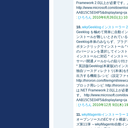
Framework 2.0以上が必
http://www.microsoft.com/down
AAB15C5E04F5&displaylang=ja
:
ひろろん
2010年6月26日(土) 10:3
10.
wkyGeeklogインストーラー 
Geeklog を極めて簡単に自動
ンストールが難しいとされているG
Geeklog本体のみならず、プラ
ボタンクリックでインストール * Geek
のバージョンを選択してインストー
インストールに対応 * インスト
サーバ開通メールからの貼り付けによる
* 英語版Geeklog(本家版)の
独自ソースディレクトリ(本体)を
出力する機能 [レシピ（設定ファ
http://hiroron.com/filemgmt/vi
ブロック用レシピ: http://hiroron.co
は.NET Framework 2
す。 http://www.microsoft.com/d
AAB15C5E04F5&displaylang=ja
:
ひろろん
2010年12月 9日(木) 19:
11.
wkyMagentoインストーラー
オープンソースのECサイト構築ソフトウ
ズ第11弾 ～wkyMagento自動