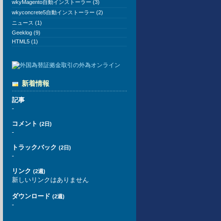
wkyMagento自動インストーラー (3)
wkyconcrete5自動インストーラー (2)
ニュース (1)
Geeklog (9)
HTML5 (1)
新着情報
記事
-
コメント
(2日)
-
トラックバック
(2日)
-
リンク
(2週)
新しいリンクはありません
ダウンロード
(2週)
-