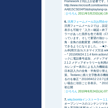
Framework 2.0以上が必
http://www.microsoft.com/down
AAB15C5E04F5&displaylang=ja
:
ひろろん
2011年3月23日(水) 19:0
6.
汎用フォームメール2(お問合せフ
汎用フォームメール２では，設定
表示も可能で「入力＞確認＞終了
ラーがあった箇所を色で表現（C
っています。そして要望の強かった
角・全角の自動変更（IMEのモード変
できるようになりました。 -- ■
ル/利用方法/カスタマイズ方法 w
-- * 2010/08/24 2.1.4 fo
ックに電話番号追加、メディアギャラリ
2.1.2 メディアギャラリーを利用の
カレンダー表示による入力機能追加。数
日本語入力の全角・半角切り替え
策。Textareに残り文字数表示機能追
るのを修正 * 2010/04/12 
い場合に項目ごと非表示。 * 2010/0
初公開
:
ひろろん
2010年8月24日(火) 07:3
7.
wkyJoomlaインストーラー 1
オープンソースのコンテンツマネー
版と英語版(本家)をインストールが