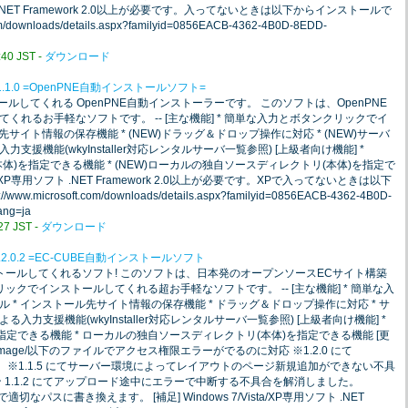
 .NET Framework 2.0以上が必要です。入ってないときは以下からインストールで
m/downloads/details.aspx?familyid=0856EACB-4362-4B0D-8EDD-
0 JST -
ダウンロード
1.1.0 =OpenPNE自動インストールソフト=
トールしてくれる OpenPNE自動インストーラーです。 このソフトは、OpenPNE
くれるお手軽なソフトです。 -- [主な機能] * 簡単な入力とボタンクリックでイ
ル先サイト情報の保存機能 * (NEW)ドラッグ＆ドロップ操作に対応 * (NEW)サーバ
援機能(wkyInstaller対応レンタルサーバ一覧参照) [上級者向け機能] *
本体)を指定できる機能 * (NEW)ローカルの独自ソースディレクトリ(本体)を指定で
ista/XP専用ソフト .NET Framework 2.0以上が必要です。XPで入ってないときは以下
icrosoft.com/downloads/details.aspx?familyid=0856EACB-4362-4B0D-
ang=ja
7 JST -
ダウンロード
.2.0.2 =EC-CUBE自動インストールソフト
ストールしてくれるソフト! このソフトは、日本発のオープンソースECサイト構築
リックでインストールしてくれる超お手軽なソフトです。 -- [主な機能] * 簡単な入
 * インストール先サイト情報の保存機能 * ドラッグ＆ドロップ操作に対応 * サ
力支援機能(wkyInstaller対応レンタルサーバ一覧参照) [上級者向け機能] *
指定できる機能 * ローカルの独自ソースディレクトリ(本体)を指定できる機能 [更
/save_image/以下のファイルでアクセス権限エラーがでるのに対応 ※1.2.0 にて
ました。 ※1.1.5 にてサーバー環境によってレイアウトのページ新規追加ができない不具
 1.1.2 にてアップロード途中にエラーで中断する不具合を解消しました。
適切なパスに書き換えます。 [補足] Windows 7/Vista/XP専用ソフト .NET