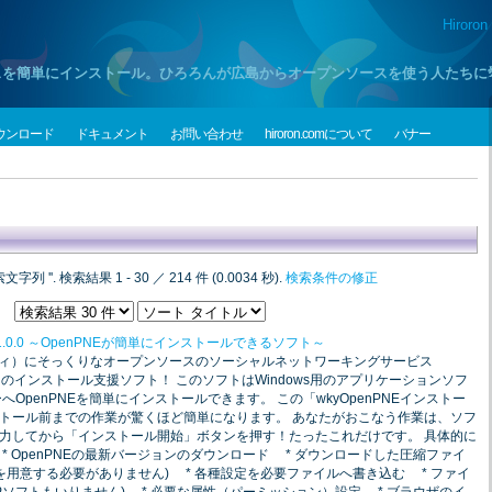
Hiroron
プンソースを簡単にインストール。ひろろんが広島からオープンソースを使う人たち
ウンロード
ドキュメント
お問い合わせ
hiroron.comについて
バナー
文字列 '
'. 検索結果 1 - 30 ／ 214 件 (0.0034 秒).
検索条件の修正
 1.0.0 ～OpenPNEが簡単にインストールできるソフト～
クシィ）にそっくりなオープンソースのソーシャルネットワーキングサービス
NE のインストール支援ソフト！ このソフトはWindows用のアプリケーションソフ
OpenPNEを簡単にインストールできます。 この「wkyOpenPNEインストー
トール前までの作業が驚くほど簡単になります。 あなたがおこなう作業は、ソフ
力してから「インストール開始」ボタンを押す！たったこれだけです。 具体的に
 OpenPNEの最新バージョンのダウンロード * ダウンロードした圧縮ファイ
用意する必要がありません) * 各種設定を必要ファイルへ書き込む * ファイ