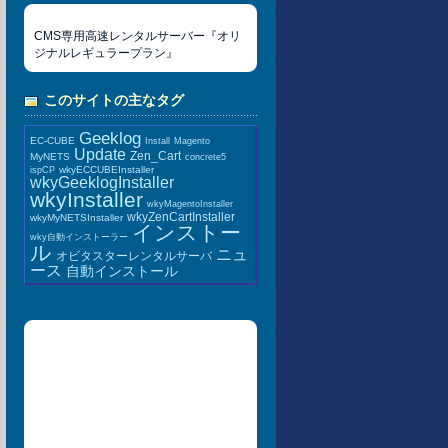
CMS専用高速レンタルサーバー『オリ
ジナルレギュラープラン』
このサイトの主なタグ
Geeklog
EC-CUBE
Install
Magento
Update
Zen_Cart
MyNETS
concrete5
wkyECCUBEInstaller
ispCP
wkyGeeklogInstaller
wkyInstaller
wkyMagentoInstaller
wkyZenCartInstaller
wkyMyNETSInstaller
インストー
wky自動インストーラー
ル
ニュ
オビタスターレンタルサーバ
ース
自動インストール