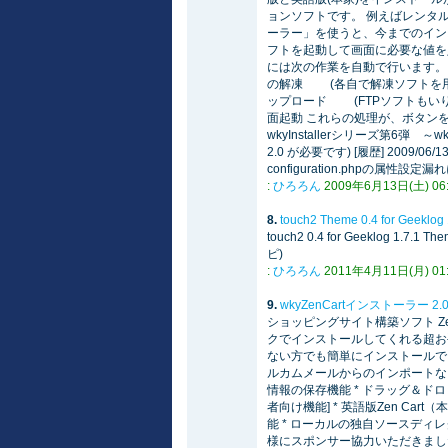
ョンソフトです。 例えばレンタルサ
ーラー」を使うと、今までのイン
フトを起動して画面に必要な値を
には次の作業を自動で行います。 
の解凍 (各自で解凍ソフトを用意する
ップロード (FTPソフトもいり
面起動 これらの処理が、ボタン
wkyInstallerシリーズ第6弾 ～wky
2.0 が必要です) [履歴] 2009/06
configuration.phpの属性設定漏れに
:
ひろろん
2009年6月13日(土) 06:4
8.
touch2 Theme 0.4 for Gee
touch2 0.4 for Geeklog 1.7.1 
ピ)
:
ひろろん
2011年4月11日(月) 01:0
9.
wkyZenCartインストーラー 2
ショッピングサイト構築ソフト Zen
クでインストールしてくれる超お手
ない方でも簡単にインストールできま
ルカムメールからのインポートなら入力
情報の保存機能 * ドラッグ＆ドロ
者向け機能] * 英語版Zen Ca
能 * ローカルの独自ソースディレ
様にスポンサー協力いただきました