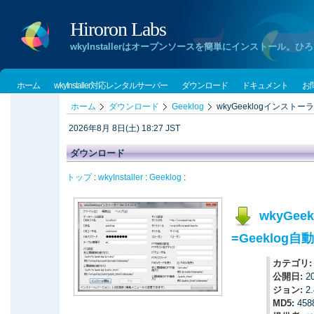
Hiroron Labs
wkyInstallerはオープンソースを簡単にインストー
ホーム
wkyInstaller対応レンタルサーバー
ダウンロード
ドキュメント
お
ホーム
ダウンロード
Geeklog
wkyGeeklogインストーラ
2026年8月 8日(土) 18:27 JST
ダウンロード
トップ
:
wkyInstaller
:
Geeklog
:
wkyGee
=Geeklog
カテゴリ
公開日:
2
ジョン:
2.
MD5:
458