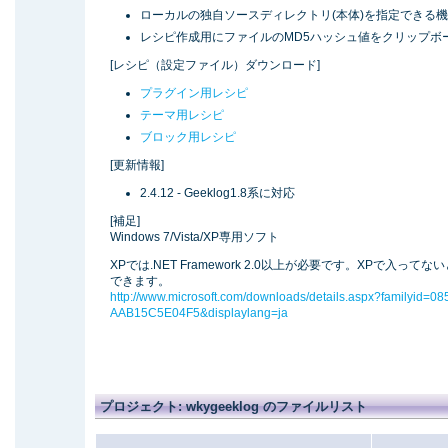
ローカルの独自ソースディレクトリ(本体)を指定できる
レシピ作成用にファイルのMD5ハッシュ値をクリップボ
[レシピ（設定ファイル）ダウンロード]
プラグイン用レシピ
テーマ用レシピ
ブロック用レシピ
[更新情報]
2.4.12 - Geeklog1.8系に対応
[補足]
Windows 7/Vista/XP専用ソフト
XPでは.NET Framework 2.0以上が必要です。XPで
できます。
http://www.microsoft.com/downloads/details.aspx?familyi
AAB15C5E04F5&displaylang=ja
プロジェクト: wkygeeklog のファイルリスト