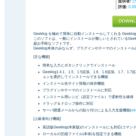
提供者:
評価:
0.00
Geeklog を極めて簡単に自動インストールしてくれる Geek
このソフトは、一般にインストールが難しいとされているGee
超お手軽なソフトです。
Geeklog本体のみならず、プラグインやテーマのインストー
[主な機能]
簡単な入力とボタンクリックでインストール
Geeklog1.4.1、1.5、1.5拡張、1.6、1.6拡張、1.7、1
ョンを選択してインストールできる機能
インストール先サイト情報の保存機能
プラグインやテーマのインストールに対応
インストール用レシピ（設定ファイル）で柔軟性を確保
ドラッグ＆ドロップ操作に対応
サーバ開通メールからの貼り付けによる入力支援機能(
w
[上級者向け機能]
英語版Geeklog(本家版)のインストールにも対応(コマンドラ
ローカルの圧縮ファイル(本体)を指定できる機能