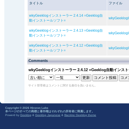
タイトル
ファイル
wkyGeeklogインストーラー 2.4.14 =Geeklog自
wkyGeeklogIn
動インストールソフト=
wkyGeeklogインストーラー 2.4.13 =Geeklog自
wkyGeeklogIn
動インストールソフト=
wkyGeeklogインストーラー 2.4.12 =Geeklog自
wkyGeeklogIn
動インストールソフト=
Comments
wkyGeeklogインストーラー 2.4.12 =Geeklog自動イン
サイト管理者はコメントに関する責任を負いません。
Copyright © 2026 Hiroron Labs
本ページのすべての商標と著作権はそれぞれの所有者に帰属します。
Powerd by
Geeklog
&
Geeklog Japanese
&
Illacrimo Geeklog theme