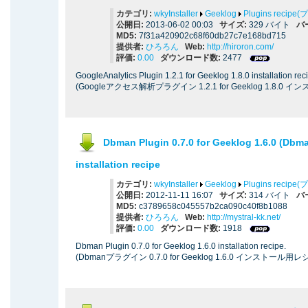
カテゴリ:
wkyInstaller
Geeklog
Plugins reci
公開日:
2013-06-02 00:03
サイズ:
329 バイト
バ
MD5:
7f31a420902c68f60db27c7e168bd715
提供者:
ひろろん
Web:
http://hiroron.com/
評価:
0.00
ダウンロード数:
2477
GoogleAnalytics Plugin 1.2.1 for Geeklog 1.8.0 installation rec
(Googleアクセス解析プラグイン 1.2.1 for Geeklog 1.8.0
Dbman Plugin 0.7.0 for Geeklog 1.6.0 (
installation recipe
カテゴリ:
wkyInstaller
Geeklog
Plugins reci
公開日:
2012-11-11 16:07
サイズ:
314 バイト
バ
MD5:
c3789658c045557b2ca090c40f8b1088
提供者:
ひろろん
Web:
http://mystral-kk.net/
評価:
0.00
ダウンロード数:
1918
Dbman Plugin 0.7.0 for Geeklog 1.6.0 installation recipe.
(Dbmanプラグイン 0.7.0 for Geeklog 1.6.0 インストール用レ