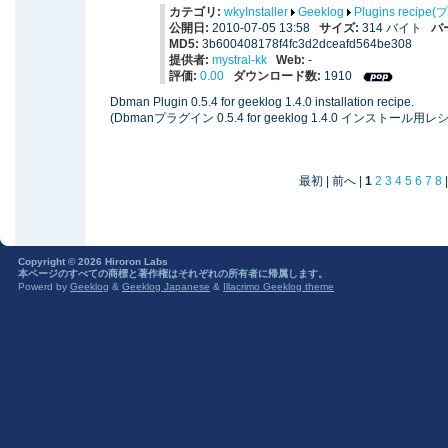
カテゴリ:
wkyInstaller
Geeklog
Plugins reci
公開日:
2010-07-05 13:58
サイズ:
314 バイト
バ
MD5:
3b600408178f4fc3d2dceafd564be308
提供者:
mystral-kk
Web:
-
評価:
0.00
ダウンロード数:
1910
Dbman Plugin 0.5.4 for geeklog 1.4.0 installation recipe.
(Dbmanプラグイン 0.5.4 for geeklog 1.4.0 インストール用レ
最初 | 前へ |
1
2
3
4
5
6
7
8
Copyright © 2026 Hiroron Labs
本ページのすべての商標と著作権はそれぞれの所有者に帰属します。
Powerd by
Geeklog
&
Geeklog Japanese
&
Illacrimo Geeklog theme