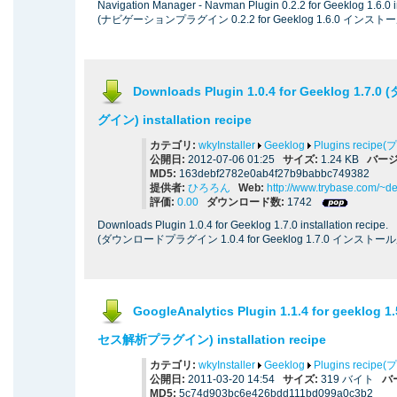
Navigation Manager - Navman Plugin 0.2.2 for Geeklog 1.6.0 in
(ナビゲーションプラグイン 0.2.2 for Geeklog 1.6.0 インス
Downloads Plugin 1.0.4 for Geeklog 1.
グイン) installation recipe
カテゴリ:
wkyInstaller
Geeklog
Plugins reci
公開日:
2012-07-06 01:25
サイズ:
1.24 KB
バージ
MD5:
163debf2782e0ab4f27b9babbc749382
提供者:
ひろろん
Web:
http://www.trybase.com/~d
評価:
0.00
ダウンロード数:
1742
Downloads Plugin 1.0.4 for Geeklog 1.7.0 installation recipe.
(ダウンロードプラグイン 1.0.4 for Geeklog 1.7.0 インスト
GoogleAnalytics Plugin 1.1.4 for geeklog 
セス解析プラグイン) installation recipe
カテゴリ:
wkyInstaller
Geeklog
Plugins reci
公開日:
2011-03-20 14:54
サイズ:
319 バイト
バ
MD5:
5c74d903bc6e426bdd111bd099a0c3b2