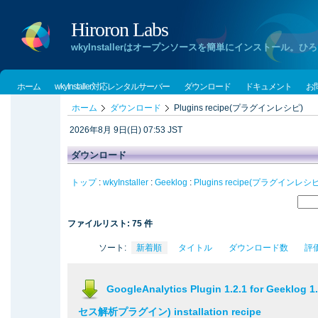
Hiroron Labs
wkyInstallerはオープンソースを簡単にインストー
ホーム
wkyInstaller対応レンタルサーバー
ダウンロード
ドキュメント
お
ホーム
ダウンロード
Plugins recipe(プラグインレシピ)
2026年8月 9日(日) 07:53 JST
ダウンロード
トップ
:
wkyInstaller
:
Geeklog
:
Plugins recipe(プラグインレシピ
ファイルリスト: 75 件
ソート:
新着順
タイトル
ダウンロード数
評
GoogleAnalytics Plugin 1.2.1 for Geeklog 
セス解析プラグイン) installation recipe