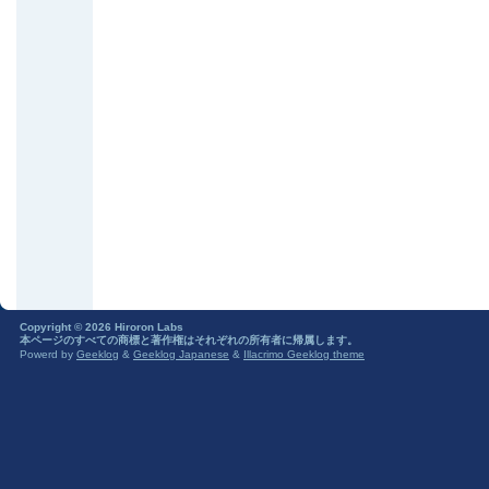
Copyright © 2026 Hiroron Labs
本ページのすべての商標と著作権はそれぞれの所有者に帰属します。
Powerd by
Geeklog
&
Geeklog Japanese
&
Illacrimo Geeklog theme