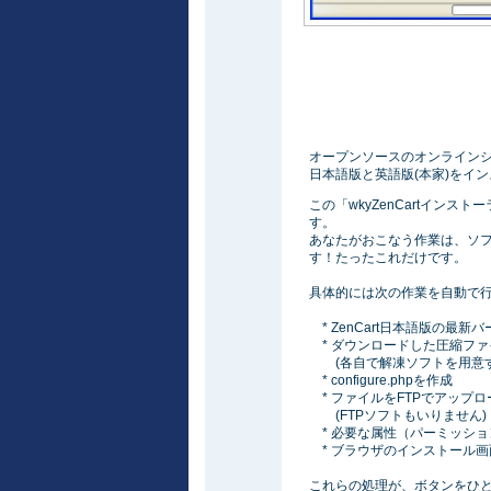
オープンソースのオンラインショ
日本語版と英語版(本家)をイン
この「wkyZenCartイン
す。
あなたがおこなう作業は、ソ
す！たったこれだけです。
具体的には次の作業を自動で
* ZenCart日本語版の最
* ダウンロードした圧縮ファ
(各自で解凍ソフトを用意す
* configure.phpを作成
* ファイルをFTPでアップロ
(FTPソフトもいりません)
* 必要な属性（パーミッショ
* ブラウザのインストール画面(/zc
これらの処理が、ボタンをひと