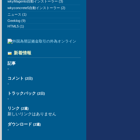
wkyMagento自動インストーラー (3)
wkyconcrete5自動インストーラー (2)
ニュース (1)
Geeklog (9)
HTML5 (1)
新着情報
記事
-
コメント
(2日)
-
トラックバック
(2日)
-
リンク
(2週)
新しいリンクはありません
ダウンロード
(2週)
-