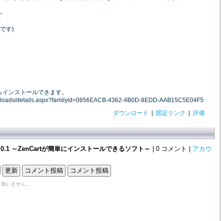
～
)
要です)
は以下からインストールできます。
ownloads/details.aspx?familyid=0856EACB-4362-4B0D-8EDD-AAB15C5E04F5
ダウンロード
|
固定リンク
|
評価
 1.0.1 ～ZenCartが簡単にインストールできるソフト～
| 0 コメント |
アカウ
を負いません。