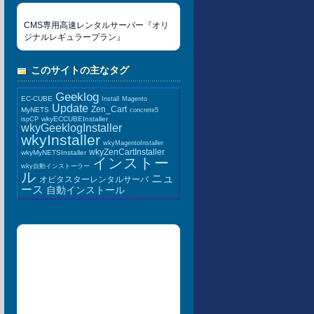
CMS専用高速レンタルサーバー『オリ
ジナルレギュラープラン』
このサイトの主なタグ
Geeklog
EC-CUBE
Install
Magento
Update
Zen_Cart
MyNETS
concrete5
wkyECCUBEInstaller
ispCP
wkyGeeklogInstaller
wkyInstaller
wkyMagentoInstaller
wkyZenCartInstaller
wkyMyNETSInstaller
インストー
wky自動インストーラー
ル
ニュ
オビタスターレンタルサーバ
ース
自動インストール