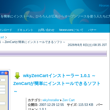
Hiroron
プンソースを簡単にインストール。ひろろんが広島からオープンソースを使う人たち
ウンロード
ドキュメント
お問い合わせ
hiroron.comについて
バナー
art
.0.1 ～ZenCartが簡単にインストールできるソフト～
2026年8月 8日(土) 08:35 JST
wkyZenCartインストーラー 1.0.1 ～
ZenCartが簡単にインストールできるソフト
～
カテゴリ:
wkyInstaller
Zen Cart
公開日:
2007-12-29 12:55
サイズ:
115.53 KB
バー
ジョン:
1.0.1