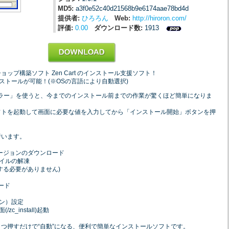
MD5:
a3f0e52c40d21568b9e6174aae78bd4d
提供者:
ひろろん
Web:
http://hiroron.com/
評価:
0.00
ダウンロード数:
1913
ップ構築ソフト Zen Cart のインストール支援ソフト！
ストールが可能！(※OSの言語により自動選択)
ストーラー」を使うと、今までのインストール前までの作業が驚くほど簡単になりま
フトを起動して画面に必要な値を入力してから「インストール開始」ボタンを押
行います。
新バージョンのダウンロード
イルの解凍
る必要がありません)
ード
ン）設定
_install)起動
つ押すだけで“自動”になる、便利で簡単なインストールソフトです。