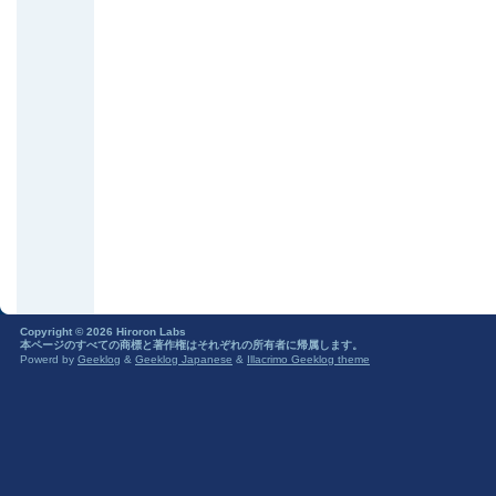
Copyright © 2026 Hiroron Labs
本ページのすべての商標と著作権はそれぞれの所有者に帰属します。
Powerd by
Geeklog
&
Geeklog Japanese
&
Illacrimo Geeklog theme