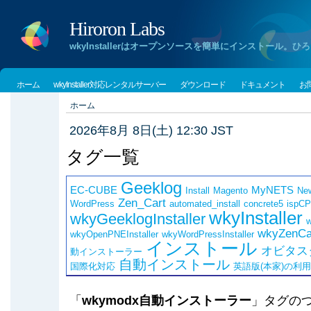
Hiroron Labs
wkyInstallerはオープンソースを簡単にインストー
ホーム
wkyInstaller対応レンタルサーバー
ダウンロード
ドキュメント
お
ホーム
2026年8月 8日(土) 12:30 JST
タグ一覧
Geeklog
EC-CUBE
MyNETS
Install
Magento
Ne
Zen_Cart
WordPress
automated_install
concrete5
ispCP
wkyInstaller
wkyGeeklogInstaller
w
wkyZenCar
wkyOpenPNEInstaller
wkyWordPressInstaller
インストール
オビタス
動インストーラー
自動インストール
国際化対応
英語版(本家)の利
「
wkymodx自動インストーラー
」タグの