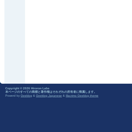
Copyright © 2026 Hiroron Labs
本ページのすべての商標と著作権はそれぞれの所有者に帰属します。
Powerd by
Geeklog
&
Geeklog Japanese
&
Illacrimo Geeklog theme