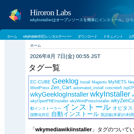
Hiroron Labs
wkyInstallerはオープンソースを簡単にインストー
ホーム
wkyInstaller対応レンタルサーバー
ダウンロード
ドキュメント
お
ホーム
2026年8月 7日(金) 00:55 JST
タグ一覧
Geeklog
EC-CUBE
MyNETS
Install
Magento
Ne
Zen_Cart
WordPress
automated_install
concrete5
ispCP
wkyInstaller
wkyGeeklogInstaller
w
wkyZenCar
wkyOpenPNEInstaller
wkyWordPressInstaller
インストール
オビタス
動インストーラー
自動インストール
国際化対応
英語版(本家)の利
「
wkymediawikiinstaller
」タグのついて