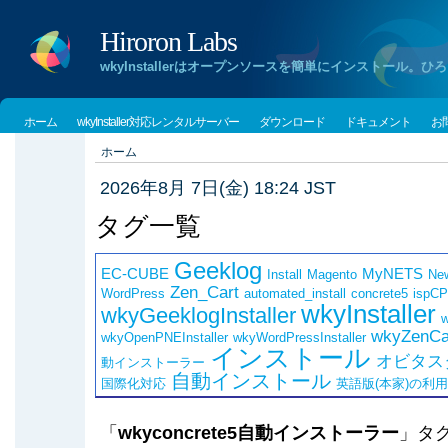
Hiroron Labs
wkyInstallerはオープンソースを簡単にインストー
ホーム
wkyInstaller対応レンタルサーバー
ダウンロード
ドキュメント
お
ホーム
2026年8月 7日(金) 18:24 JST
タグ一覧
Geeklog
EC-CUBE
MyNETS
Install
Magento
Ne
Zen_Cart
WordPress
automated_install
concrete5
ispCP
wkyInstaller
wkyGeeklogInstaller
w
wkyZenCar
wkyOpenPNEInstaller
wkyWordPressInstaller
インストール
オビタス
動インストーラー
自動インストール
国際化対応
英語版(本家)の利
「
wkyconcrete5自動インストーラー
」タ