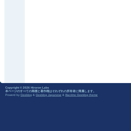
Copyright © 2026 Hiroron Labs
本ページのすべての商標と著作権はそれぞれの所有者に帰属します。
Powerd by
Geeklog
&
Geeklog Japanese
&
Illacrimo Geeklog theme