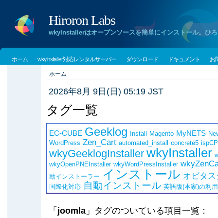
Hiroron Labs
wkyInstallerはオープンソースを簡単にインストー
ホーム
wkyInstaller対応レンタルサーバー
ダウンロード
ドキュメント
お
ホーム
2026年8月 9日(日) 05:19 JST
タグ一覧
Geeklog
EC-CUBE
MyNETS
Install
Magento
Ne
Zen_Cart
WordPress
automated_install
concrete5
ispCP
wkyInstaller
wkyGeeklogInstaller
w
wkyZenCar
wkyOpenPNEInstaller
wkyWordPressInstaller
インストール
オビタス
動インストーラー
自動インストール
国際化対応
英語版(本家)の利
「
joomla
」タグのついている項目一覧：