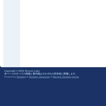
Copyright © 2026 Hiroron Labs
本ページのすべての商標と著作権はそれぞれの所有者に帰属します。
Powerd by
Geeklog
&
Geeklog Japanese
&
Illacrimo Geeklog theme