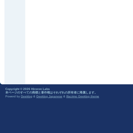
Copyright © 2026 Hiroron Labs
本ページのすべての商標と著作権はそれぞれの所有者に帰属します。
Powerd by
Geeklog
&
Geeklog Japanese
&
Illacrimo Geeklog theme