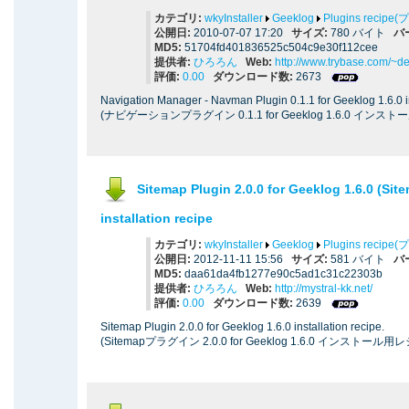
カテゴリ:
wkyInstaller
Geeklog
Plugins reci
公開日:
2010-07-07 17:20
サイズ:
780 バイト
バ
MD5:
51704fd401836525c504c9e30f112cee
提供者:
ひろろん
Web:
http://www.trybase.com/~d
評価:
0.00
ダウンロード数:
2673
Navigation Manager - Navman Plugin 0.1.1 for Geeklog 1.6.0 in
(ナビゲーションプラグイン 0.1.1 for Geeklog 1.6.0 インス
Sitemap Plugin 2.0.0 for Geeklog 1.6.0 
installation recipe
カテゴリ:
wkyInstaller
Geeklog
Plugins reci
公開日:
2012-11-11 15:56
サイズ:
581 バイト
バ
MD5:
daa61da4fb1277e90c5ad1c31c22303b
提供者:
ひろろん
Web:
http://mystral-kk.net/
評価:
0.00
ダウンロード数:
2639
Sitemap Plugin 2.0.0 for Geeklog 1.6.0 installation recipe.
(Sitemapプラグイン 2.0.0 for Geeklog 1.6.0 インストール用