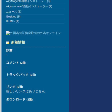
wkyMagento自動インストーラー (3)
wkyconcrete5自動インストーラー (2)
ニュース (1)
Geeklog (9)
HTML5 (1)
新着情報
記事
-
コメント
(2日)
-
トラックバック
(2日)
-
リンク
(2週)
新しいリンクはありません
ダウンロード
(2週)
-