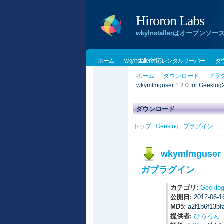
Hiroron Labs
wkyInstallerはオー
ホーム
wkyInstaller対応レンタルサーバー
ダ
ホーム
ダウンロード
プラ
wkymlmguser 1.2.0 for 
ダウンロード
トップ
:
Geeklog
:
プラグイン
:
wkymlmguser
ガプラグイン
カテゴリ:
Geeklo
公開日:
2012-06-
MD5:
a2f1b6f13bf
提供者:
ひろろん