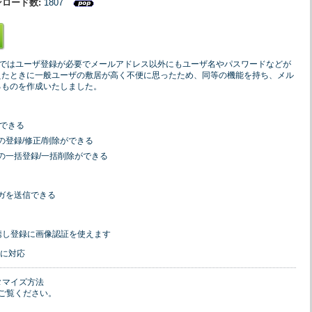
ンロード数:
1807
メールではユーザ登録が必要でメールアドレス以外にもユーザ名やパスワードなどが
えたときに一般ユーザの敷居が高く不便に思ったため、同等の機能を持ち、メル
るものを作成いたしました。
除できる
登録/修正/削除ができる
の一括登録/一括削除ができる
ガを送信できる
と連携し登録に画像認証を使えます
以降に対応
タマイズ方法
tをご覧ください。