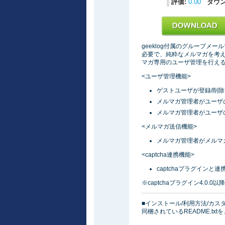
評価:
0.00
ダウ
geeklog付属のグループ
必要で、純粋なメルマガを考
マガ専用のユーザ管理を行え
<ユーザ管理機能>
ゲストユーザが登録/削
メルマガ管理者がユーザの
メルマガ管理者がユーザ
<メルマガ送信機能>
メルマガ管理者がメルマ
<captcha連携機能>
captchaプラグイン
※captchaプラグイン4.0.0
■インストール/利用方法/カス
同梱されているREADME.tx