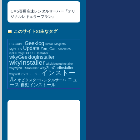
CMS専用高速レンタルサーバー『オリ
ジナルレギュラープラン』
このサイトの主なタグ
Geeklog
EC-CUBE
Install
Magento
Update
Zen_Cart
MyNETS
concrete5
wkyECCUBEInstaller
ispCP
wkyGeeklogInstaller
wkyInstaller
wkyMagentoInstaller
wkyZenCartInstaller
wkyMyNETSInstaller
インストー
wky自動インストーラー
ル
ニュ
オビタスターレンタルサーバ
ース
自動インストール