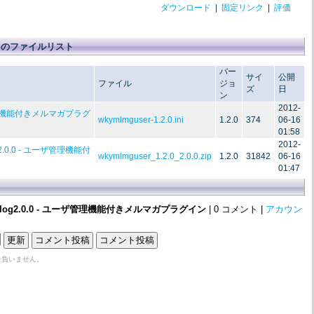
ダウンロード
|
固定リンク
|
評価
er のファイルリスト
バー
サイ
公開
ファイル
ジョ
ズ
日
ン
2012-
ーザ管理機能付きメルマガプラグ
wkymlmguser-1.2.0.ini
1.2.0
374
06-16
01:58
2012-
klog2.0.0 - ユーザ管理機能付
wkymlmguser_1.2.0_2.0.0.zip
1.2.0
31842
06-16
01:47
r Geeklog2.0.0 - ユーザ管理機能付きメルマガプラグイン
| 0 コメント |
アカウン
を負いません。