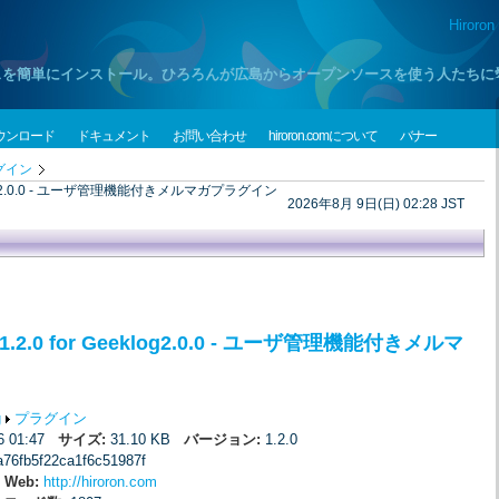
Hiroron
プンソースを簡単にインストール。ひろろんが広島からオープンソースを使う人たち
ウンロード
ドキュメント
お問い合わせ
hiroron.comについて
バナー
グイン
Geeklog2.0.0 - ユーザ管理機能付きメルマガプラグイン
2026年8月 9日(日) 02:28 JST
 1.2.0 for Geeklog2.0.0 - ユーザ管理機能付きメルマ
g
プラグイン
16 01:47
サイズ:
31.10 KB
バージョン:
1.2.0
a76fb5f22ca1f6c51987f
Web:
http://hiroron.com