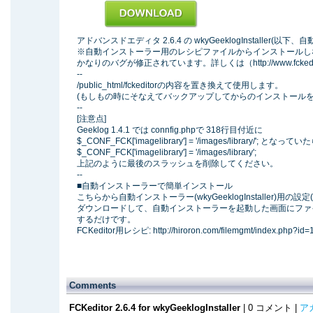
アドバンスドエディタ 2.6.4 の wkyGeeklogInstaller
※自動インストーラー用のレシピファイルからインストールし
かなりのバグが修正されています。詳しくは（http://www.fckedi
--
/public_html/fckeditorの内容を置き換えて使用します。
(もしもの時にそなえてバックアップしてからのインストールを
--
[注意点]
Geeklog 1.4.1 では connfig.phpで 318行目付近に
$_CONF_FCK['imagelibrary'] = '/images/library/'; となってい
$_CONF_FCK['imagelibrary'] = '/images/library';
上記のように最後のスラッシュを削除してください。
--
■自動インストーラーで簡単インストール
こちらから自動インストーラー(wkyGeeklogInstaller)用の設定
ダウンロードして、自動インストーラーを起動した画面にファ
するだけです。
FCKeditor用レシピ: http://hiroron.com/filemgmt/index.php?id=
Comments
FCKeditor 2.6.4 for wkyGeeklogInstaller
| 0 コメント |
ア