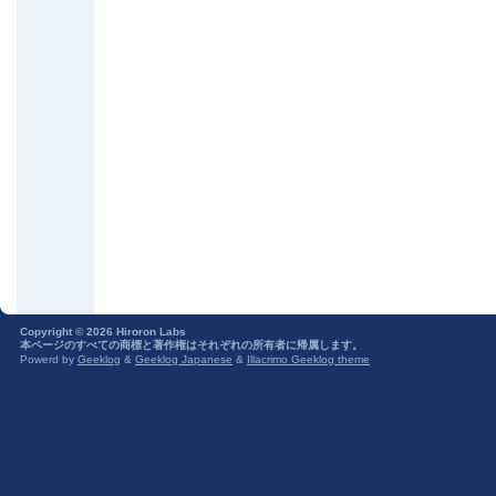
Copyright © 2026 Hiroron Labs
本ページのすべての商標と著作権はそれぞれの所有者に帰属します。
Powerd by
Geeklog
&
Geeklog Japanese
&
Illacrimo Geeklog theme