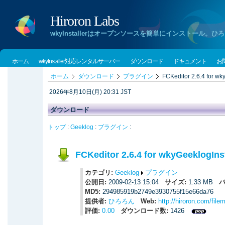
Hiroron Labs
wkyInstallerはオープンソースを簡単にインストー
ホーム
wkyInstaller対応レンタルサーバー
ダウンロード
ドキュメント
お
ホーム
ダウンロード
プラグイン
FCKeditor 2.6.4 for wk
2026年8月10日(月) 20:31 JST
ダウンロード
トップ
:
Geeklog
:
プラグイン
:
FCKeditor 2.6.4 for wkyGeeklogInst
カテゴリ:
Geeklog
プラグイン
公開日:
2009-02-13 15:04
サイズ:
1.33 MB
バ
MD5:
294985919b2749e3930755f15e66da76
提供者:
ひろろん
Web:
http://hiroron.com/fil
評価:
0.00
ダウンロード数:
1426