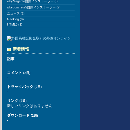
wkyMagento自動インストーラー (3)
wkyconcrete5自動インストーラー (2)
ニュース (1)
Geeklog (9)
HTML5 (1)
新着情報
記事
-
コメント
(2日)
-
トラックバック
(2日)
-
リンク
(2週)
新しいリンクはありません
ダウンロード
(2週)
-