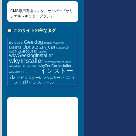
CMS専用高速レンタルサーバー『オリ
ジナルレギュラープラン』
このサイトの主なタグ
Geeklog
EC-CUBE
Install
Magento
Update
Zen_Cart
MyNETS
concrete5
wkyECCUBEInstaller
ispCP
wkyGeeklogInstaller
wkyInstaller
wkyMagentoInstaller
wkyZenCartInstaller
wkyMyNETSInstaller
インストー
wky自動インストーラー
ル
ニュ
オビタスターレンタルサーバ
ース
自動インストール