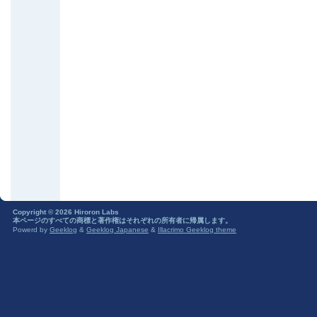
Copyright © 2026 Hiroron Labs
本ページのすべての商標と著作権はそれぞれの所有者に帰属します。
Powerd by
Geeklog
&
Geeklog Japanese
&
Illacrimo Geeklog theme