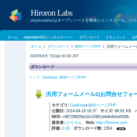
Hiroron Labs
wkyInstallerはオープンソースを簡単にインストー
ホーム
wkyInstaller対応レンタルサーバー
ダウンロード
ドキュメント
お
ホーム
ダウンロード
静的ページPHP
汎用フォームメール2(
2026年8月 7日(金) 01:00 JST
ダウンロード
トップ
:
Geeklog
:
静的ページPHP
:
汎用フォームメール2(お問合せフォーム2) 
カテゴリ:
Geeklog
静的ページPHP
公開日:
2014-04-19 18:37
サイズ:
98.91 KB
MD5:
c8872982f9a16c52801d4db4b5ef930b
提供者:
ひろろん
Web:
http://hiroron.com
評価:
0.00
ダウンロード数:
2354