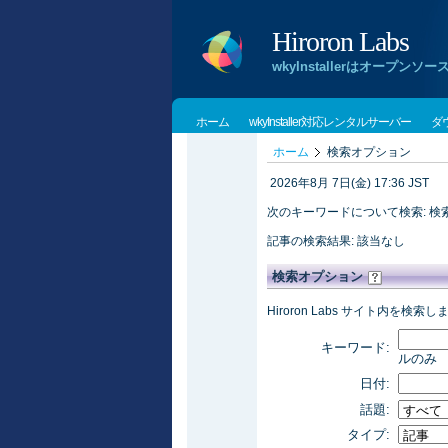
Hiroron Labs
wkyInstallerはオー
ホーム
wkyInstaller対応レンタルサーバー
ダ
ホーム
検索オプション
2026年8月 7日(金) 17:36 JST
次のキーワードについて検索: 検索
記事の検索結果: 該当なし
検索オプション
Hiroron Labs サイト内を検索し
キーワード:
ルのみ
日付:
話題:
タイプ: