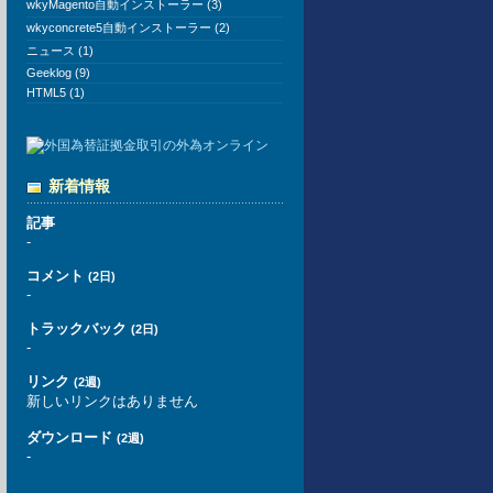
wkyMagento自動インストーラー (3)
wkyconcrete5自動インストーラー (2)
ニュース (1)
Geeklog (9)
HTML5 (1)
新着情報
記事
-
コメント
(2日)
-
トラックバック
(2日)
-
リンク
(2週)
新しいリンクはありません
ダウンロード
(2週)
-