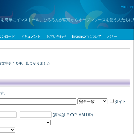
Hiroron
プンソースを簡単にインストール。ひろろんが広島からオープンソースを使う人たち
ウンロード
ドキュメント
お問い合わせ
hiroron.comについて
バナー
文字列 '
'. 0件、見つかりました
ます。
タイト
-
(書式は YYYY-MM-DD)