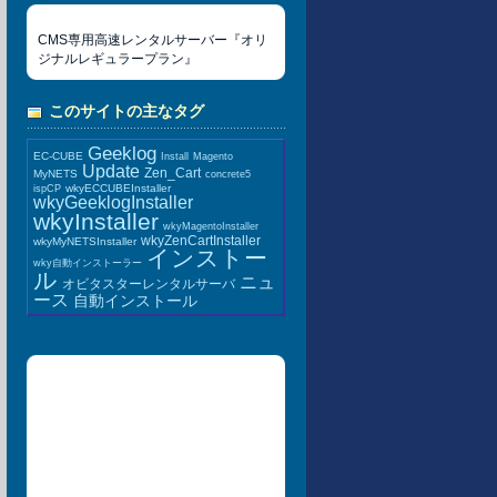
CMS専用高速レンタルサーバー『オリ
ジナルレギュラープラン』
このサイトの主なタグ
Geeklog
EC-CUBE
Install
Magento
Update
Zen_Cart
MyNETS
concrete5
wkyECCUBEInstaller
ispCP
wkyGeeklogInstaller
wkyInstaller
wkyMagentoInstaller
wkyZenCartInstaller
wkyMyNETSInstaller
インストー
wky自動インストーラー
ル
ニュ
オビタスターレンタルサーバ
ース
自動インストール