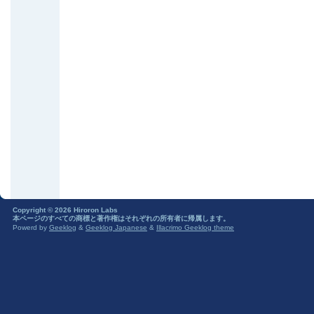
Copyright © 2026 Hiroron Labs
本ページのすべての商標と著作権はそれぞれの所有者に帰属します。
Powerd by
Geeklog
&
Geeklog Japanese
&
Illacrimo Geeklog theme