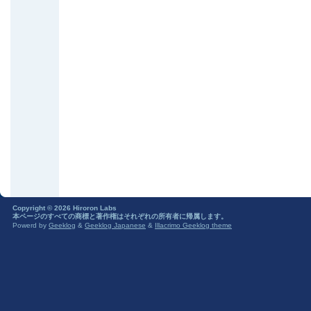
Copyright © 2026 Hiroron Labs
本ページのすべての商標と著作権はそれぞれの所有者に帰属します。
Powerd by
Geeklog
&
Geeklog Japanese
&
Illacrimo Geeklog theme