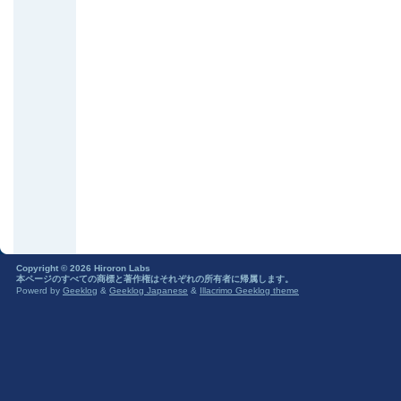
Copyright © 2026 Hiroron Labs
本ページのすべての商標と著作権はそれぞれの所有者に帰属します。
Powerd by
Geeklog
&
Geeklog Japanese
&
Illacrimo Geeklog theme