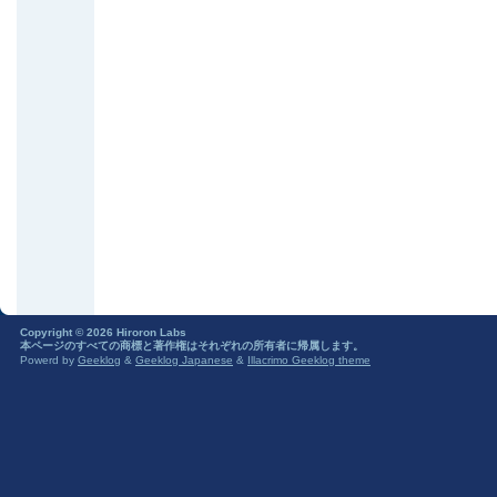
Copyright © 2026 Hiroron Labs
本ページのすべての商標と著作権はそれぞれの所有者に帰属します。
Powerd by
Geeklog
&
Geeklog Japanese
&
Illacrimo Geeklog theme