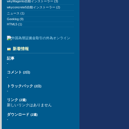
wkyMagento自動インストーラー (3)
wkyconcrete5自動インストーラー (2)
ニュース (1)
Geeklog (9)
HTML5 (1)
新着情報
記事
-
コメント
(2日)
-
トラックバック
(2日)
-
リンク
(2週)
新しいリンクはありません
ダウンロード
(2週)
-