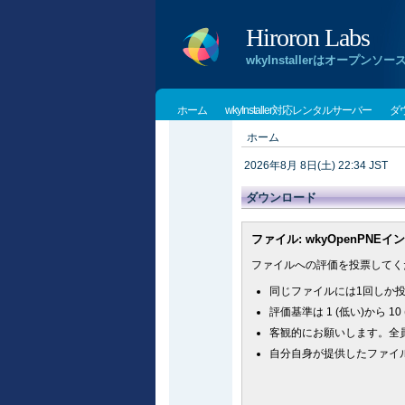
Hiroron Labs
wkyInstallerはオー
ホーム
wkyInstaller対応レンタルサーバー
ダ
ホーム
2026年8月 8日(土) 22:34 JST
ダウンロード
ファイル: wkyOpenPNE
ファイルへの評価を投票してく
同じファイルには1回しか
評価基準は 1 (低い)から 1
客観的にお願いします。全員
自分自身が提供したファイ