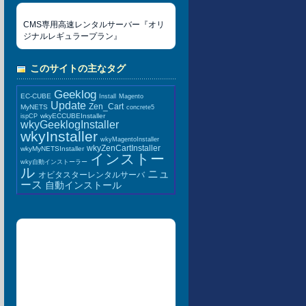
CMS専用高速レンタルサーバー『オリ
ジナルレギュラープラン』
このサイトの主なタグ
Geeklog
EC-CUBE
Install
Magento
Update
Zen_Cart
MyNETS
concrete5
wkyECCUBEInstaller
ispCP
wkyGeeklogInstaller
wkyInstaller
wkyMagentoInstaller
wkyZenCartInstaller
wkyMyNETSInstaller
インストー
wky自動インストーラー
ル
ニュ
オビタスターレンタルサーバ
ース
自動インストール