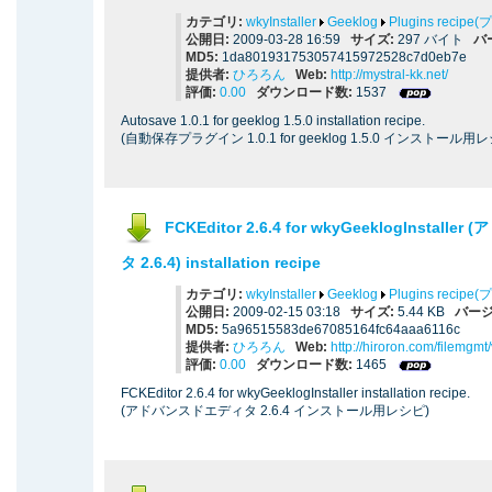
カテゴリ:
wkyInstaller
Geeklog
Plugins reci
公開日:
2009-03-28 16:59
サイズ:
297 バイト
バ
MD5:
1da801931753057415972528c7d0eb7e
提供者:
ひろろん
Web:
http://mystral-kk.net/
評価:
0.00
ダウンロード数:
1537
Autosave 1.0.1 for geeklog 1.5.0 installation recipe.
(自動保存プラグイン 1.0.1 for geeklog 1.5.0 インストール用
FCKEditor 2.6.4 for wkyGeeklogInstal
タ 2.6.4) installation recipe
カテゴリ:
wkyInstaller
Geeklog
Plugins reci
公開日:
2009-02-15 03:18
サイズ:
5.44 KB
バージ
MD5:
5a96515583de67085164fc64aaa6116c
提供者:
ひろろん
Web:
http://hiroron.com/filemgm
評価:
0.00
ダウンロード数:
1465
FCKEditor 2.6.4 for wkyGeeklogInstaller installation recipe.
(アドバンスドエディタ 2.6.4 インストール用レシピ)