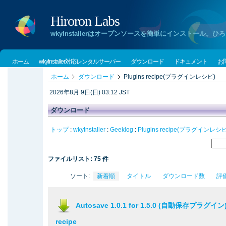
Hiroron Labs
wkyInstallerはオープンソースを簡単にインストー
ホーム
wkyInstaller対応レンタルサーバー
ダウンロード
ドキュメント
お
ホーム
ダウンロード
Plugins recipe(プラグインレシピ)
2026年8月 9日(日) 03:12 JST
ダウンロード
トップ
:
wkyInstaller
:
Geeklog
:
Plugins recipe(プラグインレシピ
ファイルリスト: 75 件
ソート:
新着順
タイトル
ダウンロード数
評
Autosave 1.0.1 for 1.5.0 (自動保存プラグイン) i
recipe