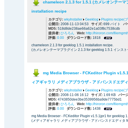
chameleon 2.1.3 for 1.5.1 (カメレオンテ
installation recipe
カテゴリ:
wkyInstaller
Geeklog
Plugins reci
公開日:
2008-11-13 04:53
サイズ:
699 バイト
バ
MD5:
518d8de238ae66a62e1a03f8c7538cdb
提供者:
ひろろん
Web:
http://hiroron.com/filemgm
評価:
0.00
ダウンロード数:
1818
chameleon 2.1.3 for geeklog 1.5.1 installation recipe.
(カメレオンテーマプラグイン 2.1.3 for geeklog 1.5.1 イン
mg Media Browser - FCKeditor Plugin v1.5.1
ィアギャラリ メディアブラウザ - アドバンスドエディタ) in
カテゴリ:
wkyInstaller
Geeklog
Plugins reci
公開日:
2008-11-06 16:12
サイズ:
1.69 KB
バージ
MD5:
4743850dee3be3539956ba9de7775bd1
提供者:
ひろろん
Web:
http://hiroron.com/filemgm
評価:
0.00
ダウンロード数:
1438
mg Media Browser - FCKeditor Plugin v1.5.1jpr1 for geeklog 1.5
(メディアギャラリ メディアブラウザ - アドバンスドエディタ for 