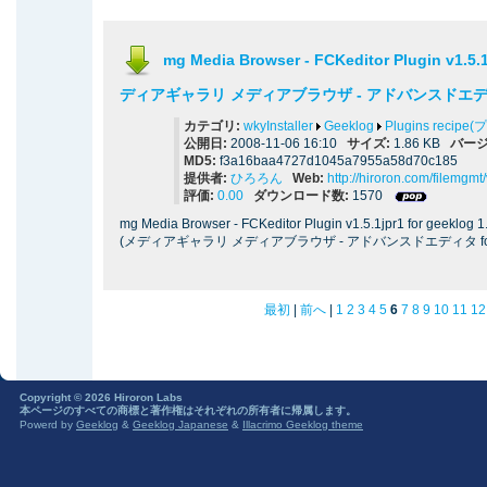
mg Media Browser - FCKeditor Plugin v1.5.1j
ディアギャラリ メディアブラウザ - アドバンスドエディタ) 
カテゴリ:
wkyInstaller
Geeklog
Plugins reci
公開日:
2008-11-06 16:10
サイズ:
1.86 KB
バージ
MD5:
f3a16baa4727d1045a7955a58d70c185
提供者:
ひろろん
Web:
http://hiroron.com/filemgm
評価:
0.00
ダウンロード数:
1570
mg Media Browser - FCKeditor Plugin v1.5.1jpr1 for geeklog 1.4
(メディアギャラリ メディアブラウザ - アドバンスドエディタ for g
最初
|
前へ
|
1
2
3
4
5
6
7
8
9
10
11
12
Copyright © 2026 Hiroron Labs
本ページのすべての商標と著作権はそれぞれの所有者に帰属します。
Powerd by
Geeklog
&
Geeklog Japanese
&
Illacrimo Geeklog theme