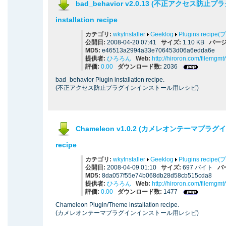
bad_behavior v2.0.13 (不正アクセス防止プ
installation recipe
カテゴリ:
wkyInstaller
Geeklog
Plugins reci
公開日:
2008-04-20 07:41
サイズ:
1.10 KB
バージ
MD5:
e46513a2994a33e706453d06a6edda6e
提供者:
ひろろん
Web:
http://hiroron.com/filemgm
評価:
0.00
ダウンロード数:
2036
bad_behavior Plugin installation recipe.
(不正アクセス防止プラグインインストール用レシピ)
Chameleon v1.0.2 (カメレオンテーマプラグイン) 
recipe
カテゴリ:
wkyInstaller
Geeklog
Plugins reci
公開日:
2008-04-09 01:10
サイズ:
697 バイト
バ
MD5:
8da057f55e74b068db28d58cb515cda8
提供者:
ひろろん
Web:
http://hiroron.com/filemgm
評価:
0.00
ダウンロード数:
1477
Chameleon Plugin/Theme installation recipe.
(カメレオンテーマプラグインインストール用レシピ)