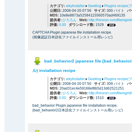
カテゴリ:
wkyInstaller
Geeklog
Plugins reci
公開日:
2008-04-20 07:56
サイズ:
300 バイト
バ
MD5:
10e8e8873a52584115560570ad469135
提供者:
ひろろん
Web:
http://hiroron.com/filemgm
評価:
0.00
ダウンロード数:
1529
CAPTCHA Plugin japanese file installation recipe.
(画像認証日本語化ファイルインストール用レシピ)
bad_behavior2 japanese file (bad_beh
ル) installation recipe
カテゴリ:
wkyInstaller
Geeklog
Plugins reci
公開日:
2008-04-20 07:50
サイズ:
309 バイト
バ
MD5:
20ad31ec4e59168ef8b5d13d62521251
提供者:
ひろろん
Web:
http://hiroron.com/filemgm
評価:
0.00
ダウンロード数:
1510
bad_behavior Plugin japanese file installation recipe.
(bad_behavior2日本語化ファイルインストール用レシピ)