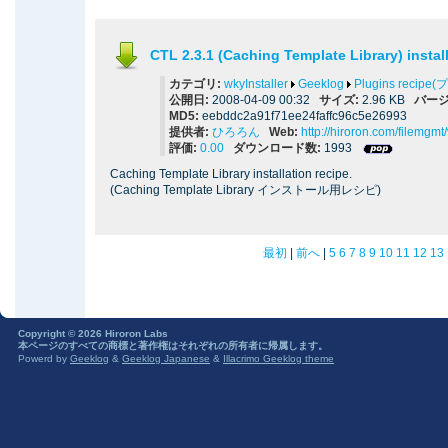
CTL 2.3.1 (Caching Template Library) instal
カテゴリ:
wkyInstaller
Geeklog
Plugins reci
公開日:
2008-04-09 00:32
サイズ:
2.96 KB
バージ
MD5:
eebddc2a91f71ee24faffc96c5e26993
提供者:
ひろろん
Web:
http://hiroron.com/filemgm
評価:
0.00
ダウンロード数:
1993
Caching Template Library installation recipe.
(Caching Template Library インストール用レシピ)
最初
|
前へ
|
5
6
7
8
9
10
11
12
13
Copyright © 2026 Hiroron Labs
本ページのすべての商標と著作権はそれぞれの所有者に帰属します。
Powerd by
Geeklog
&
Geeklog Japanese
&
Illacrimo Geeklog theme