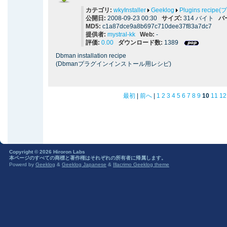
カテゴリ:
wkyInstaller
Geeklog
Plugins reci
公開日:
2008-09-23 00:30
サイズ:
314 バイト
バ
MD5:
c1a87dce9a8b697c710dee37f83a7dc7
提供者:
mystral-kk
Web:
-
評価:
0.00
ダウンロード数:
1389
Dbman installation recipe
(Dbmanプラグインインストール用レシピ)
最初
|
前へ
|
1
2
3
4
5
6
7
8
9
10
11
12
Copyright © 2026 Hiroron Labs
本ページのすべての商標と著作権はそれぞれの所有者に帰属します。
Powerd by
Geeklog
&
Geeklog Japanese
&
Illacrimo Geeklog theme