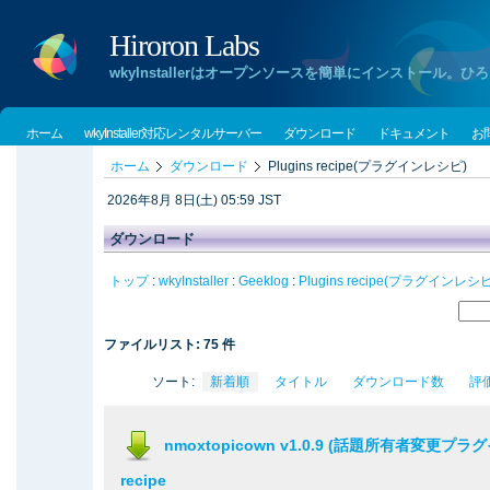
Hiroron Labs
wkyInstallerはオープンソースを簡単にインストー
ホーム
wkyInstaller対応レンタルサーバー
ダウンロード
ドキュメント
お
ホーム
ダウンロード
Plugins recipe(プラグインレシピ)
2026年8月 8日(土) 05:59 JST
ダウンロード
トップ
:
wkyInstaller
:
Geeklog
:
Plugins recipe(プラグインレシピ
ファイルリスト: 75 件
ソート:
新着順
タイトル
ダウンロード数
評
nmoxtopicown v1.0.9 (話題所有者変更プラグイン)
recipe