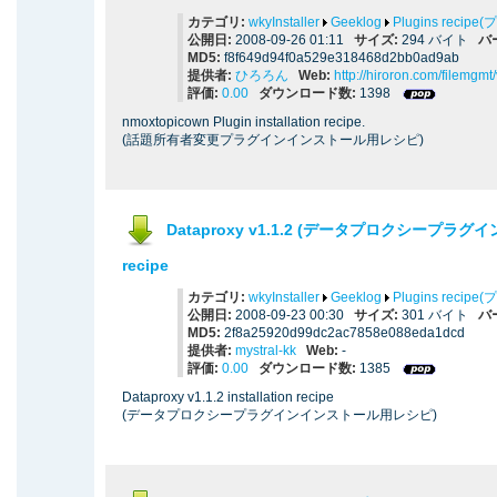
カテゴリ:
wkyInstaller
Geeklog
Plugins reci
公開日:
2008-09-26 01:11
サイズ:
294 バイト
バ
MD5:
f8f649d94f0a529e318468d2bb0ad9ab
提供者:
ひろろん
Web:
http://hiroron.com/filemgm
評価:
0.00
ダウンロード数:
1398
nmoxtopicown Plugin installation recipe.
(話題所有者変更プラグインインストール用レシピ)
Dataproxy v1.1.2 (データプロクシープラグイン) i
recipe
カテゴリ:
wkyInstaller
Geeklog
Plugins reci
公開日:
2008-09-23 00:30
サイズ:
301 バイト
バ
MD5:
2f8a25920d99dc2ac7858e088eda1dcd
提供者:
mystral-kk
Web:
-
評価:
0.00
ダウンロード数:
1385
Dataproxy v1.1.2 installation recipe
(データプロクシープラグインインストール用レシピ)