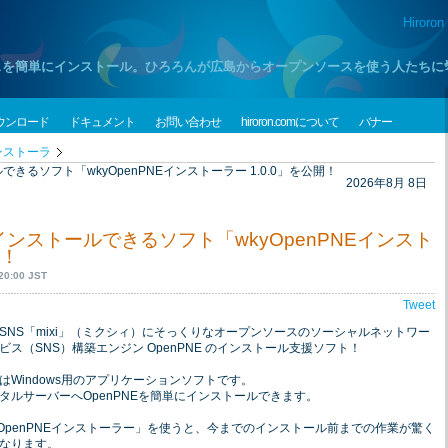
Hiroron
プンソースを簡単にインストール。ひろろんが広島からオープンソースを使う人たち
ウンロード
ドキュメント
お問い合わせ
hiroron.comについて
バナー
インストーラ
できるソフト「wkyOpenPNEインストーラー 1.0.0」を公開！
2026年8月 8日
にインストールできるソフト「wkyOpenPNEインスト
開！
0:00 JST
Tweet
SNS「mixi」（ミクシィ）にそっくりなオープンソースのソーシャルネットワー
ビス（SNS）構築エンジン OpenPNE のインストール支援ソフト！
はWindows用のアプリケーションソフトです。
タルサーバーへOpenPNEを簡単にインストールできます。
yOpenPNEインストーラー」を使うと、今までのインストール前までの作業が驚く
なります。