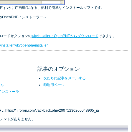
押すだけで“自動”になる、便利で簡単なインストールソフトです。
～wkyOpenPNEインストーラー～
)
ロードセクションの
wkyInstaller：OpenPNEからダウンロード
できます。
installer
wkyopenpneinstaller
記事のオプション
友だちに記事をメールする
ろん
印刷用ページ
動インストーラ
//hiroron.com/trackback.php/20071230200048905_ja
メントがありません。