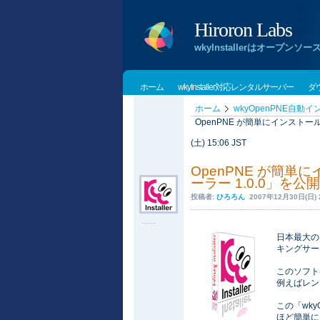
Hiroron Labs
wkyInstallerはオー
ホーム
wkyInstaller対応レンタルサーバー
ダ
ホーム
wkyOpenPNE自動
OpenPNE が簡単にインストール
(土) 15:06 JST
OpenPNE が簡単
ーラー 1.0.0」を公
投稿者:
ひろろん
2007年12月30日(日) 2
日本最大の
キングサー
このソフト
例えばレン
この「wk
ほど簡単に