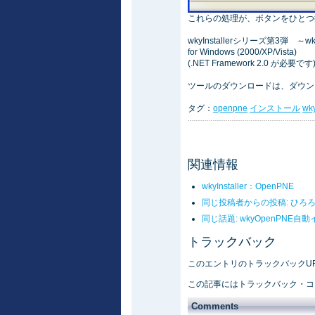
これらの処理が、ボタンをひとつ
wkyInstallerシリーズ第3弾 
for Windows (2000/XP/Vista)
(.NET Framework 2.0 が必要です
ツールのダウンロードは、ダウン
タグ：
openpne
インストール
wky
関連情報
wkyInstaller：OpenPNE
同じ投稿者からの投稿: ひろ
同じ話題: wkyOpenPNE自
トラックバック
このエントリのトラックバックURL: https:
この記事にはトラックバック・コ
Comments