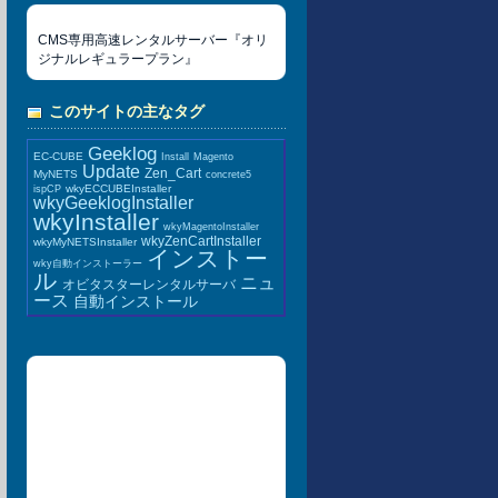
CMS専用高速レンタルサーバー『オリ
ジナルレギュラープラン』
このサイトの主なタグ
Geeklog
EC-CUBE
Install
Magento
Update
Zen_Cart
MyNETS
concrete5
wkyECCUBEInstaller
ispCP
wkyGeeklogInstaller
wkyInstaller
wkyMagentoInstaller
wkyZenCartInstaller
wkyMyNETSInstaller
インストー
wky自動インストーラー
ル
ニュ
オビタスターレンタルサーバ
ース
自動インストール