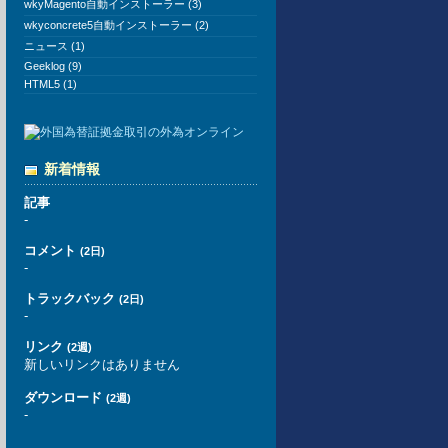
wkyMagento自動インストーラー (3)
wkyconcrete5自動インストーラー (2)
ニュース (1)
Geeklog (9)
HTML5 (1)
新着情報
記事
-
コメント
(2日)
-
トラックバック
(2日)
-
リンク
(2週)
新しいリンクはありません
ダウンロード
(2週)
-