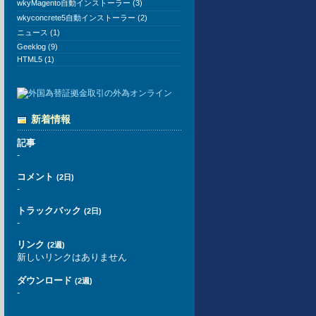
wkyMagento自動インストーラー (3)
wkyconcrete5自動インストーラー (2)
ニュース (1)
Geeklog (9)
HTML5 (1)
新着情報
記事
-
コメント
(2日)
-
トラックバック
(2日)
-
リンク
(2週)
新しいリンクはありません
ダウンロード
(2週)
-