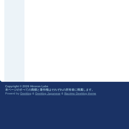
Copyright © 2026 Hiroron Labs
本ページのすべての商標と著作権はそれぞれの所有者に帰属します。
Powerd by
Geeklog
&
Geeklog Japanese
&
Illacrimo Geeklog theme