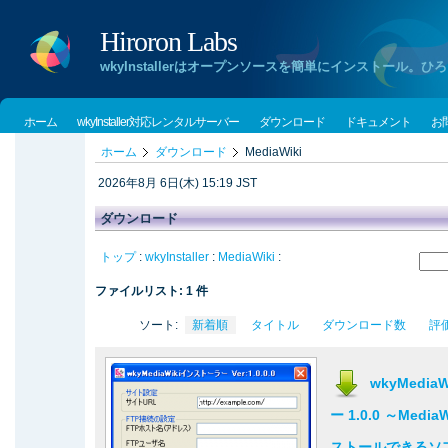
Hiroron Labs
wkyInstallerはオープンソースを簡単にインストー
ホーム
wkyInstaller対応レンタルサーバー
ダウンロード
ドキュメント
お
ホーム
ダウンロード
MediaWiki
2026年8月 6日(木) 15:19 JST
ダウンロード
トップ
:
wkyInstaller
:
MediaWiki
:
ファイルリスト: 1 件
ソート:
新着順
タイトル
ダウンロード数
評
wkyMedi
ー 1.0.0 ～Med
ストールできるソ