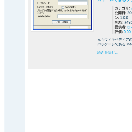
カテゴリ:
公開日:
20
ン:
1.0.0
MD5:
a49
提供者:
ひ
評価:
0.00
元々ウィキペディア
パッケージである Me
続きを読む...