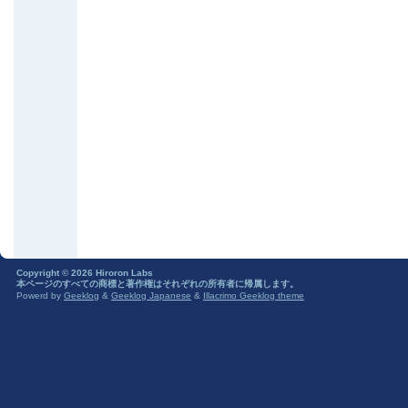
Copyright © 2026 Hiroron Labs
本ページのすべての商標と著作権はそれぞれの所有者に帰属します。
Powerd by
Geeklog
&
Geeklog Japanese
&
Illacrimo Geeklog theme