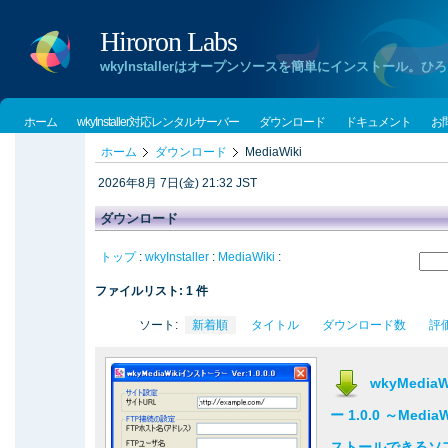
Hiroron Labs
wkyInstallerはオープンソースを簡単にインストー
ホーム
wkyInstaller対応レンタルサーバー
ダウンロード
ドキュメント
お
ホーム
ダウンロード
MediaWiki
2026年8月 7日(金) 21:32 JST
ダウンロード
トップ
:
wkyInstaller
:
MediaWiki
:
ファイルリスト: 1 件
ソート:
新着順
タイトル
ダウンロード数
評
wkyMedi
ー 1.0.0 ～Med
ストールできるソ