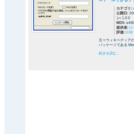
カテゴリ:
公開日:
20
ン:
1.0.0
MD5:
a49
提供者:
ひ
評価:
0.00
元々ウィキペディア
パッケージである Me
続きを読む...