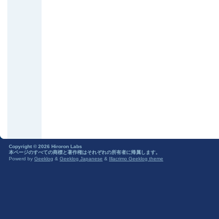
Copyright © 2026 Hiroron Labs
本ページのすべての商標と著作権はそれぞれの所有者に帰属します。
Powerd by
Geeklog
&
Geeklog Japanese
&
Illacrimo Geeklog theme