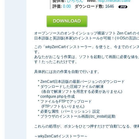
提供者:
ひろろん
Web:
http://hiroron.com/
評価:
0.00
ダウンロード数:
1646
オープンソースのオンラインショップ構築ソフト Zen Cart 
日本語版と英語版(本家)のインストールが可能！(※OSの言語
この「wkyZenCartインストーラー」を使うと、今までの
す。
あなたがおこなう作業は、ソフトを起動して画面に必要な値を
す！たったこれだけです。
具体的には次の作業を自動で行います。
* ZenCart日本語版の最新バージョンのダウンロード
* ダウンロードした圧縮ファイルの解凍
(各自で解凍ソフトを用意する必要がありません)
* configure.phpを作成
* ファイルをFTPでアップロード
(FTPソフトもいりません)
* 必要な属性（パーミッション）設定
* ブラウザのインストール画面(/zc_install)起動
これらの処理が、ボタンをひとつ押すだけで“自動”になる、便
～wkyZenCartインストーラー～