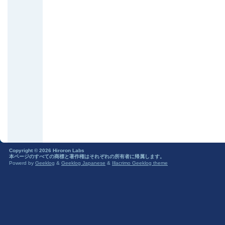
Copyright © 2026 Hiroron Labs
本ページのすべての商標と著作権はそれぞれの所有者に帰属します。
Powerd by
Geeklog
&
Geeklog Japanese
&
Illacrimo Geeklog theme