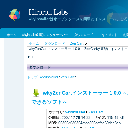
Hiroron Labs
wkyInstallerはオープンソースを簡単にインストー
ホーム
wkyInstaller対応レンタルサーバー
ダウンロード
ドキュメント
お
ホーム
ダウンロード
Zen Cart
wkyZenCartインストーラー 1.0.0 ～ZenCartが簡単にイン
JST
ダウンロード
トップ
:
wkyInstaller
:
Zen Cart
:
wkyZenCartインストーラー 1.0.0
できるソフト～
カテゴリ:
wkyInstaller
Zen Cart
公開日:
2007-12-28 14:33
サイズ:
115.49 KB
MD5:
05365d080354efad355eafae69dee3cb