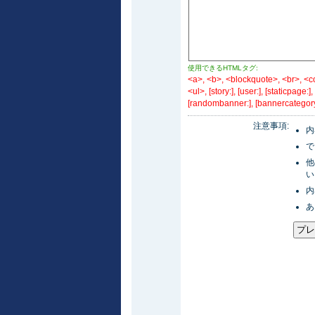
使用できるHTMLタグ:
<a>, <b>, <blockquote>, <br>, <cod
<ul>, [story:], [user:], [staticpage:]
[randombanner:], [bannercategory
注意事項:
内
で
他
い
内
あ