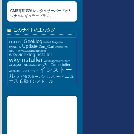
CMS専用高速レンタルサーバー『オリ
ジナルレギュラープラン』
このサイトの主なタグ
Geeklog
EC-CUBE
Install
Magento
Update
Zen_Cart
MyNETS
concrete5
wkyECCUBEInstaller
ispCP
wkyGeeklogInstaller
wkyInstaller
wkyMagentoInstaller
wkyZenCartInstaller
wkyMyNETSInstaller
インストー
wky自動インストーラー
ル
ニュ
オビタスターレンタルサーバ
ース
自動インストール