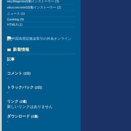
wkyMagento自動インストーラー (3)
wkyconcrete5自動インストーラー (2)
ニュース (1)
Geeklog (9)
HTML5 (1)
新着情報
記事
-
コメント
(2日)
-
トラックバック
(2日)
-
リンク
(2週)
新しいリンクはありません
ダウンロード
(2週)
-