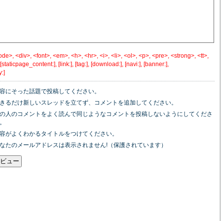
e>, <div>, <font>, <em>, <h>, <hr>, <i>, <li>, <ol>, <p>, <pre>, <strong>, <tt>,
, [staticpage_content:], [link:], [tag:], [download:], [navi:], [banner:],
:]
容にそった話題で投稿してください。
きるだけ新しいスレッドを立てず、コメントを追加してください。
の人のコメントをよく読んで同じようなコメントを投稿しないようにしてくださ
。
容がよくわかるタイトルをつけてください。
なたのメールアドレスは表示されません!（保護されています）