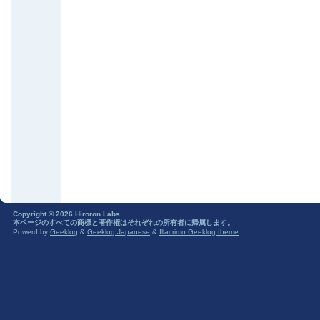
Copyright © 2026 Hiroron Labs
本ページのすべての商標と著作権はそれぞれの所有者に帰属します。
Powerd by
Geeklog
&
Geeklog Japanese
&
Illacrimo Geeklog theme