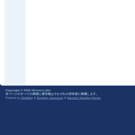
Copyright © 2026 Hiroron Labs
本ページのすべての商標と著作権はそれぞれの所有者に帰属します。
Powerd by
Geeklog
&
Geeklog Japanese
&
Illacrimo Geeklog theme