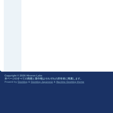
Copyright © 2026 Hiroron Labs
本ページのすべての商標と著作権はそれぞれの所有者に帰属します。
Powerd by
Geeklog
&
Geeklog Japanese
&
Illacrimo Geeklog theme