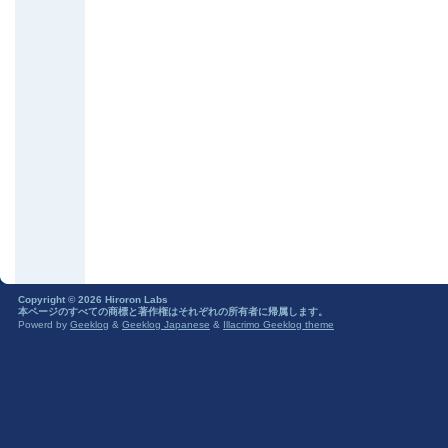
Copyright © 2026 Hiroron Labs
本ページのすべての商標と著作権はそれぞれの所有者に帰属します。
Powerd by
Geeklog
&
Geeklog Japanese
&
Illacrimo Geeklog theme