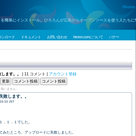
Hiroron
プンソースを簡単にインストール。ひろろんが広島からオープンソースを使う人たち
ウンロード
ドキュメント
お問い合わせ
hiroron.comについて
バナー
敗します。。
| 11 コメント |
アカウント登録
を負いません。
失敗します。。
4:33 JST
１．１．１でした。
てみたところ、アップロードに失敗しました。