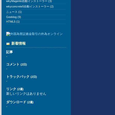
wkyMagento自動インストーラー (3)
wkyconcrete5自動インストーラー (2)
ニュース (1)
Geeklog (9)
HTML5 (1)
新着情報
記事
-
コメント
(2日)
-
トラックバック
(2日)
-
リンク
(2週)
新しいリンクはありません
ダウンロード
(2週)
-