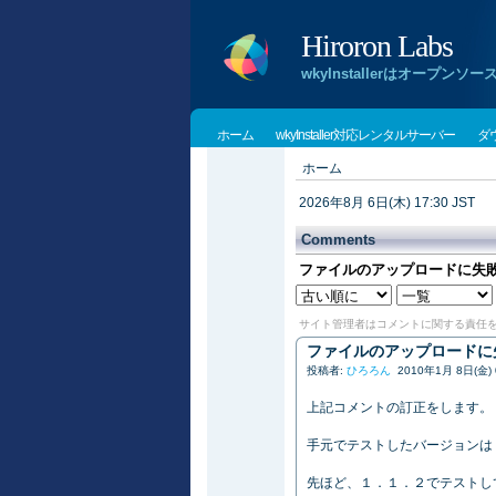
Hiroron Labs
wkyInstallerはオー
ホーム
wkyInstaller対応レンタルサーバー
ダ
ホーム
2026年8月 6日(木) 17:30 JST
Comments
ファイルのアップロードに失
サイト管理者はコメントに関する責任
ファイルのアップロードに
投稿者:
ひろろん
2010年1月 8日(金) 0
上記コメントの訂正をします。
手元でテストしたバージョンは
先ほど、１．１．２でテストし