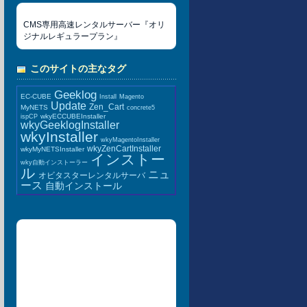
CMS専用高速レンタルサーバー『オリ
ジナルレギュラープラン』
このサイトの主なタグ
Geeklog
EC-CUBE
Install
Magento
Update
Zen_Cart
MyNETS
concrete5
wkyECCUBEInstaller
ispCP
wkyGeeklogInstaller
wkyInstaller
wkyMagentoInstaller
wkyZenCartInstaller
wkyMyNETSInstaller
インストー
wky自動インストーラー
ル
ニュ
オビタスターレンタルサーバ
ース
自動インストール